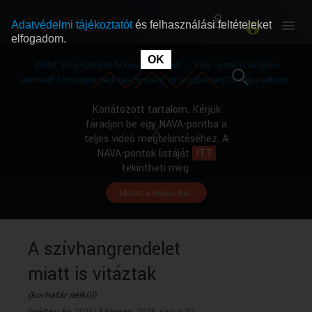
Adatvédelmi tájékoztatót
és felhasználási feltételeket
elfogadom.
This
is
OK
RÓLUNK
RÓLUNK
a
DRM: KeySystem Access Denied! -- Key system access
modal
window.
denied! Unsupported keySystem or supportedConfigurations.
SZABAD MŰSOROK
SZABAD MŰSOROK
Korlátozott tartalom. Kérjük
fáradjon be egy NAVA-pontba a
teljes videó megtekintéséhez. A
MŰSORÚJSÁG
MŰSORÚJSÁG
NAVA-pontok listáját
ITT
tekintheti meg.
Idézet a műsorból.
GYŰJTEMÉNYEK
GYŰJTEMÉNYEK
SEGÍTHETÜNK?
SEGÍTHETÜNK?
A szívhangrendelet
miatt is vitáztak
OKTATÁS
OKTATÁS
(korhatár nélkül)
Gyártási év:
2026|
Adásnap:
2026. június 03.