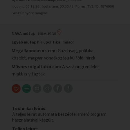
VALLÁS
VALLÁS
Időpont:
00:12:25 |
Időtartam:
00:00:42|
Forrás:
TV2|
ID:
4576050
Beszélt nyelv:
magyar
NAVA műfaj:
HÍRMŰSOR
Egyéb műfaj: hír-, politikai műsor
Megállapodásos cím:
Gazdaság, politika,
közélet, magyar vonatkozású külföldi hírek
Műsorszolgáltatói cím:
A szívhangrendelet
miatt is vitáztak
Technikai leírás:
A teljes leirat automata beszédfelismerő program
használatával készült.
Teljes leirat: