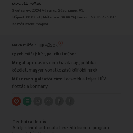
(korhatár nélkül)
VALLÁS
VALLÁS
Gyártási év:
2026|
Adásnap:
2026. június 03.
Időpont:
00:08:54 |
Időtartam:
00:00:26|
Forrás:
TV2|
ID:
4576047
Beszélt nyelv:
magyar
NAVA műfaj:
HÍRMŰSOR
Egyéb műfaj: hír-, politikai műsor
Megállapodásos cím:
Gazdaság, politika,
közélet, magyar vonatkozású külföldi hírek
Műsorszolgáltatói cím:
Lecseréli a teljes HÉV-
flottát a kormány
Technikai leírás:
A teljes leirat automata beszédfelismerő program