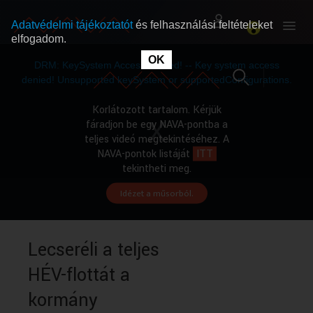
Adatvédelmi tájékoztatót
és felhasználási feltételeket
elfogadom.
This
is
OK
RÓLUNK
RÓLUNK
a
DRM: KeySystem Access Denied! -- Key system access
modal
window.
denied! Unsupported keySystem or supportedConfigurations.
SZABAD MŰSOROK
SZABAD MŰSOROK
Korlátozott tartalom. Kérjük
fáradjon be egy NAVA-pontba a
teljes videó megtekintéséhez. A
MŰSORÚJSÁG
MŰSORÚJSÁG
NAVA-pontok listáját
ITT
tekintheti meg.
Idézet a műsorból.
GYŰJTEMÉNYEK
GYŰJTEMÉNYEK
SEGÍTHETÜNK?
SEGÍTHETÜNK?
Lecseréli a teljes
HÉV-flottát a
OKTATÁS
OKTATÁS
kormány