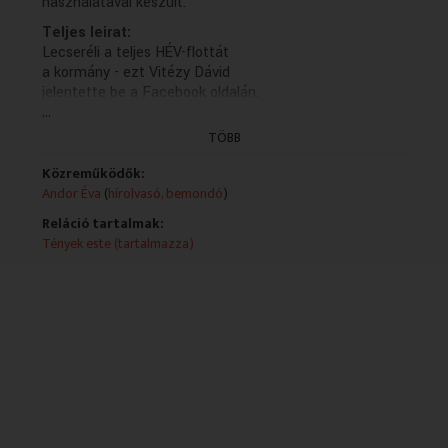
használatával készült.
Teljes leirat:
Lecseréli a teljes HÉV-flottát
a kormány - ezt Vitézy Dávid
jelentette be a Facebook oldalán.
...
A közlekedési és beruházási miniszter
azt írta, hogy 42 új, korszerű
TÖBB
motorvonatot vesznek uniós forrásból,
így a szentendrei, a csepeli
Közreműködők:
és a ráckevei HÉV-vonalak
Andor Éva
(
hírolvasó, bemondó
)
szerelvényeit is le tudják cserélni.
Reláció tartalmak:
A tervek szerint az első HÉV vonatok
Tények este (tartalmazza)
2029-re érkeznek meg.