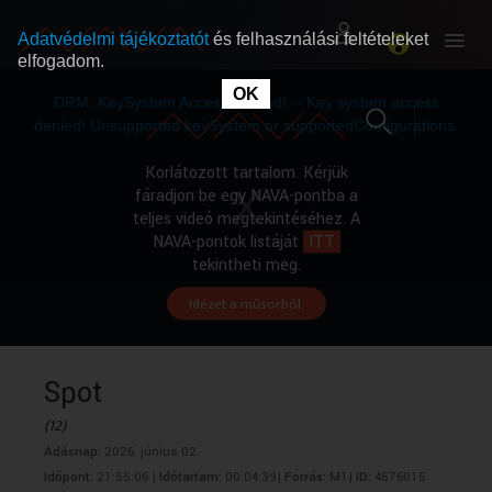
Adatvédelmi tájékoztatót
és felhasználási feltételeket
elfogadom.
This
is
OK
RÓLUNK
RÓLUNK
a
DRM: KeySystem Access Denied! -- Key system access
modal
window.
denied! Unsupported keySystem or supportedConfigurations.
SZABAD MŰSOROK
SZABAD MŰSOROK
Korlátozott tartalom. Kérjük
fáradjon be egy NAVA-pontba a
teljes videó megtekintéséhez. A
MŰSORÚJSÁG
MŰSORÚJSÁG
NAVA-pontok listáját
ITT
tekintheti meg.
Idézet a műsorból.
GYŰJTEMÉNYEK
GYŰJTEMÉNYEK
SEGÍTHETÜNK?
SEGÍTHETÜNK?
Spot
(12)
OKTATÁS
OKTATÁS
Adásnap:
2026. június 02.
Időpont:
21:55:06 |
Időtartam:
00:04:39|
Forrás:
M1|
ID:
4576015