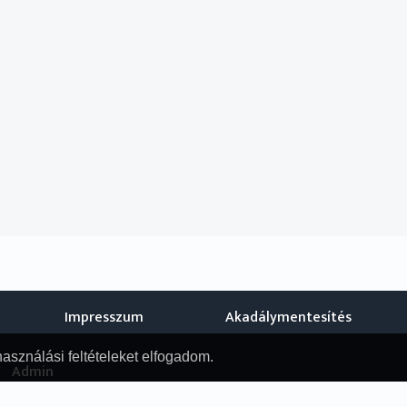
Impresszum
Akadálymentesítés
használási feltételeket elfogadom.
Admin