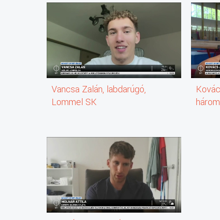
Sport Híradónak Vancsa Zalán.
A 21 éves válogatott labdarúgónak nem lehet
panasz a jelenlegi klubjára, hiszen a Lommel
nemrég visszajutott a belga élvonalba,
ráadásul éppen Vancsa góljának köszönhetően.
A Lommel 23 év után szerepelhet az
első osztályban.
Az, hogy ezt véghez is vittük,
az tényleg egy elképesztő dolog.
Vancsa Zalán, labdarúgó,
Kovác
Nem mindennapi tettet hajtott végre Vancsa
Zoltán és csapata a Lommel.
Lommel SK
három
Az együttes az úgynevezett nehezebbik úton,
arany
azaz osztályozón keresztül vívta ki
élvonalbeli tagságát nemrég.
A Lommel 23 év után került vissza ismét a
belga első osztályba,
ehhez pedig éppen Vancsa Zalán gólja kellett.
Az élvonalbeli Denver elleni párharcban egy
gólnélküli döntetlen mellett otthon 3 2 re
nyert a Lommel. Vancsa 96.
Percben szerzett góljával huszonhárom év után
jutottunk fel.
Azért ez az egész város megérezte, és az csak egy