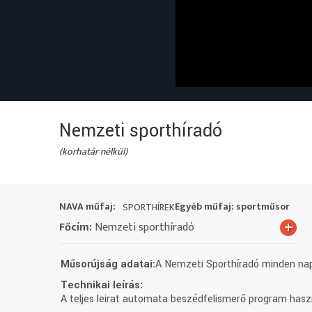
Nemzeti sporthíradó
(korhatár nélkül)
NAVA műfaj:
Egyéb műfaj: sportműsor
SPORTHÍREK
+
Főcím:
Nemzeti sporthíradó
Műsorújság adatai:
A Nemzeti Sporthíradó minden nap 
Technikai leírás:
A teljes leirat automata beszédfelismerő program haszn