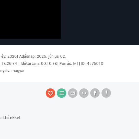
i év:
2026|
Adásnap:
2026. június 02.
:
18:26:34 |
Időtartam:
00:10:38|
Forrás:
M1|
ID:
4576010
 nyelv:
magyar
rthírekkel.