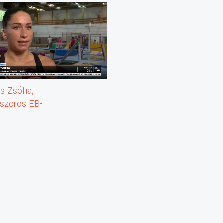
s Zsófia,
szoros EB-
érmes tornász