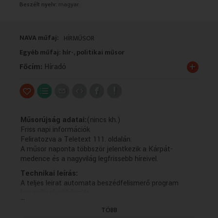
Beszélt nyelv:
magyar
VALLÁS
VALLÁS
NAVA műfaj:
HÍRMŰSOR
Egyéb műfaj: hír-, politikai műsor
+
Főcím:
Híradó
Műsorújság adatai:
(nincs kh.)
Friss napi információk
Feliratozva a Teletext 111. oldalán.
A műsor naponta többször jelentkezik a Kárpát-
medence és a nagyvilág legfrissebb híreivel.
Technikai leírás:
A teljes leirat automata beszédfelismerő program
használatával készült.
...
Teljes leirat:
TÖBB
Magyar Péter már jövő héten kész találkozni