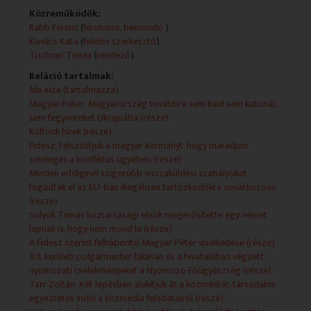
az ukrán elnökkel, a feltétel,
Közreműködők:
hogy rendezzék a magyar kisebbség jogait.
Rabb Ferenc
(
hírolvasó, bemondó
)
Újabb megtorló támadást indított Moszkva
Kovács Kata
(
felelős szerkesztő
)
Ukrajna ellen.
Tischner Tímea
(
rendező
)
Legalább 13 an meghaltak és több mint 100 an
Reláció tartalmak:
megsérültek.
Ma este (tartalmazza)
600 kilogrammnyi kokaint találtak a rendőrök
Magyar Péter: Magyarország továbbra sem küld sem katonát,
egy vagonban banános dobozok között.
sem fegyvereket Ukrajnába (része)
Ez minden idők legnagyobb hazai kokainfogása,
Külföldi hírek (része)
és egy medve kószál az Aggteleki Nemzeti Parkban.
Fidesz: Felszólítjuk a magyar kormányt, hogy maradjon
Három településről is jelentették,
semleges a konfliktus ügyében (része)
vélhetően ugyanarról az állatról van szó.
Minden eddiginél szigorúbb visszaküldési szabályokat
Ez a híradó 6 kor az M1 en és a Dunán.
fogadtak el az EU-ban illegálisan tartózkodókra vonatkozóan
Rab Ferenc vagyok. Jó estét kívánok!
(része)
Magyarország új fejezetet nyithat az Ukrajnával
Sulyok Tamás köztársasági elnök megerősítette egy német
való kapcsolatában erről beszélt Magyar Péter,
lapnak is, hogy nem mond le (része)
miután a német kancellárral találkozott.
A Fidesz szerint felháborító Magyar Péter viselkedése (része)
Hozzátette ugyanakkor, hogy Magyarország nem
A II. kerületi polgármester lakásán és a hivatalában végzett
küld sem katonát, sem fegyvereket Ukrajnába
nyomozati cselekményeket a Nyomozó Főügyészség (része)
az új magyar kormány alatt sem.
Tarr Zoltán: Két lépésben alakítjuk át a közmédiát, társadalmi
Az Ukrajna csatlakozását firtató kérdésre pedig
egyeztetés indul a közmédia feladatairól (része)
azt válaszolta az az elvárásunk, hogy az ott