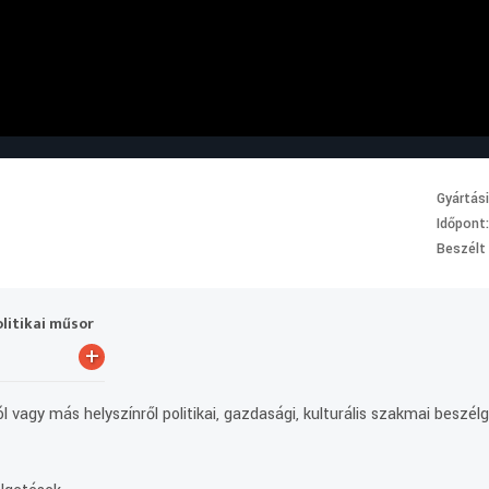
Gyártás
Időpont
Beszélt
olitikai műsor
+
l vagy más helyszínről politikai, gazdasági, kulturális szakmai beszé