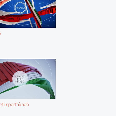
ó
ti sporthíradó