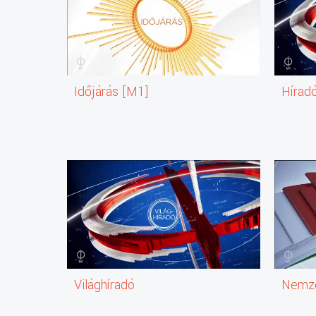
Időjárás [M1]
Hírad
Világhíradó
Nemze