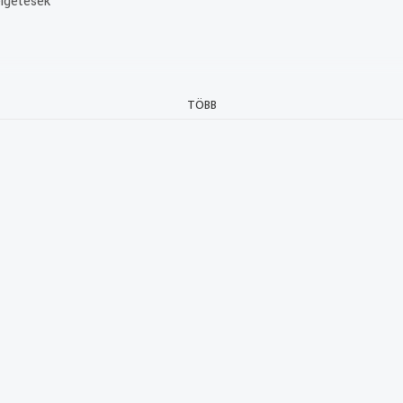
élgetések
TÖBB