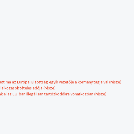
ett ma az Európai Bizottság egyik vezetője a kormány tagjaival (része)
llalkozások tételes adója (része)
k el az EU-ban illegálisan tartózkodókra vonatkozóan (része)