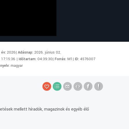
i év:
2026|
Adásnap:
2026. június 02.
:
17:15:36 |
Időtartam:
04:39:30|
Forrás:
M1|
ID:
4576007
 nyelv:
magyar
lgetések mellett híradók, magazinok és egyéb élő