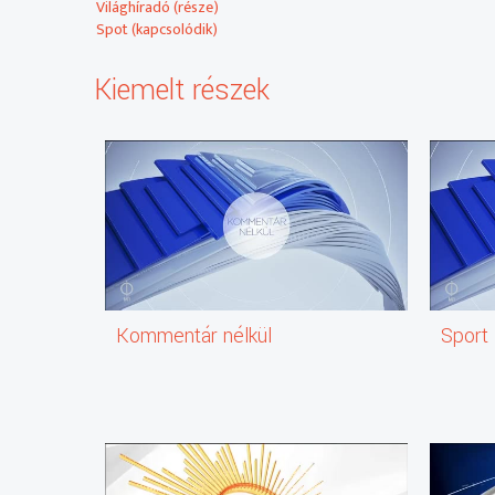
Világhíradó (része)
Spot (kapcsolódik)
Kiemelt részek
Kommentár nélkül
Sport