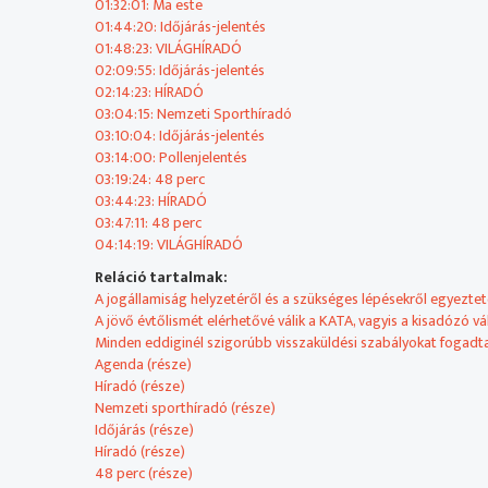
2026.06.02 - 19:30:00 - HÍRADÓ
01:32:01: Ma este
01:44:20: Időjárás-jelentés
2026.06.02 - 20:19:52 - Nemzeti Sporthíradó
01:48:23: VILÁGHÍRADÓ
02:09:55: Időjárás-jelentés
2026.06.02 - 20:25:41 - Időjárás-jelentés
02:14:23: HÍRADÓ
03:04:15: Nemzeti Sporthíradó
2026.06.02 - 20:29:37 - Pollenjelentés
03:10:04: Időjárás-jelentés
03:14:00: Pollenjelentés
2026.06.02 - 20:35:01 - 48 perc
03:19:24: 48 perc
03:44:23: HÍRADÓ
2026.06.02 - 21:00:00 - HÍRADÓ
03:47:11: 48 perc
04:14:19: VILÁGHÍRADÓ
2026.06.02 - 21:02:48 - 48 perc
Reláció tartalmak:
A jogállamiság helyzetéről és a szükséges lépésekről egyeztet
2026.06.02 - 21:29:56 - VILÁGHÍRADÓ
A jövő évtőlismét elérhetővé válik a KATA, vagyis a kisadózó vá
Minden eddiginél szigorúbb visszaküldési szabályokat fogadta
Agenda (része)
Híradó (része)
Nemzeti sporthíradó (része)
Időjárás (része)
Híradó (része)
48 perc (része)