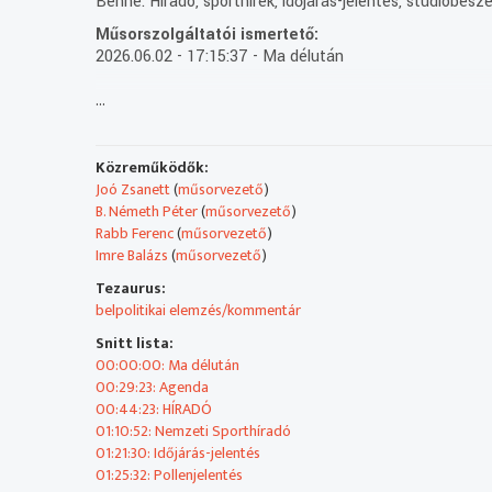
Benne: Híradó, sporthírek, időjárás-jelentés, stúdióbesz
Műsorszolgáltatói ismertető:
2026.06.02 - 17:15:37 - Ma délután
...
2026.06.02 - 17:45:00 - Agenda
2026.06.02 - 18:00:00 - HÍRADÓ
Közreműködők:
2026.06.02 - 18:26:29 - Nemzeti Sporthíradó
Joó Zsanett
(
műsorvezető
)
B. Németh Péter
(
műsorvezető
)
2026.06.02 - 18:37:07 - Időjárás-jelentés
Rabb Ferenc
(
műsorvezető
)
Imre Balázs
(
műsorvezető
)
2026.06.02 - 18:41:09 - Pollenjelentés
Tezaurus:
belpolitikai elemzés/kommentár
2026.06.02 - 18:47:38 - Ma este
Snitt lista:
2026.06.02 - 18:59:57 - Időjárás-jelentés
00:00:00: Ma délután
00:29:23: Agenda
2026.06.02 - 19:04:00 - VILÁGHÍRADÓ
00:44:23: HÍRADÓ
01:10:52: Nemzeti Sporthíradó
2026.06.02 - 19:25:32 - Időjárás-jelentés
01:21:30: Időjárás-jelentés
01:25:32: Pollenjelentés