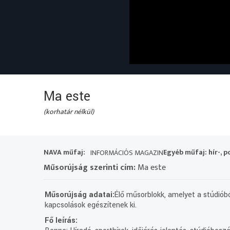
Ma este
(korhatár nélkül)
NAVA műfaj:
Egyéb műfaj: hír-, p
INFORMÁCIÓS MAGAZIN
Műsorújság szerinti cím:
Ma este
Műsorújság adatai:
Élő műsorblokk, amelyet a stúdióbó
kapcsolások egészítenek ki.
Fő leírás: