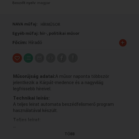
Beszélt nyelv:
magyar
VALLÁS
VALLÁS
NAVA műfaj:
HÍRMŰSOR
Egyéb műfaj: hír-, politikai műsor
+
Főcím:
Híradó
Műsorújság adatai:
A műsor naponta többször
jelentkezik a Kárpát-medence és a nagyvilág
legfrissebb híreivel.
Technikai leírás:
A teljes leirat automata beszédfelismerő program
használatával készült.
Teljes leirat:
...
Újabb megtorló támadást indított
Moszkva Ukrajna ellen.
TÖBB
Legalább 13 an meghaltak és több mint 100 an