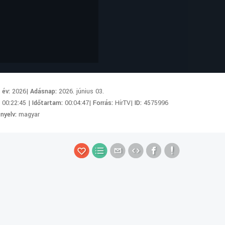
i év:
2026|
Adásnap:
2026. június 03.
:
00:22:45 |
Időtartam:
00:04:47|
Forrás:
HírTV|
ID:
4575996
 nyelv:
magyar