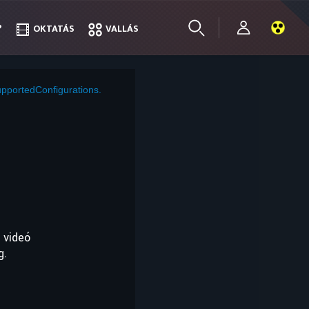
?
?
OKTATÁS
OKTATÁS
VALLÁS
VALLÁS
pportedConfigurations.
 videó
g.