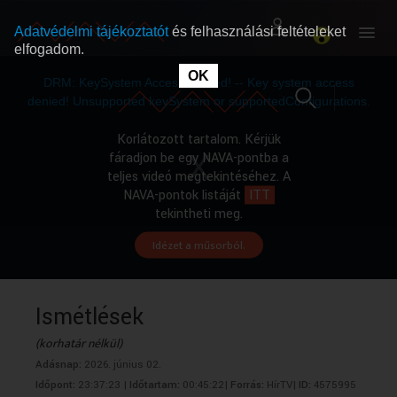
Adatvédelmi tájékoztatót
és felhasználási feltételeket
elfogadom.
This
is
OK
RÓLUNK
RÓLUNK
a
DRM: KeySystem Access Denied! -- Key system access
modal
window.
denied! Unsupported keySystem or supportedConfigurations.
SZABAD MŰSOROK
SZABAD MŰSOROK
Korlátozott tartalom. Kérjük
fáradjon be egy NAVA-pontba a
teljes videó megtekintéséhez. A
MŰSORÚJSÁG
MŰSORÚJSÁG
NAVA-pontok listáját
ITT
tekintheti meg.
Idézet a műsorból.
GYŰJTEMÉNYEK
GYŰJTEMÉNYEK
SEGÍTHETÜNK?
SEGÍTHETÜNK?
Ismétlések
(korhatár nélkül)
OKTATÁS
OKTATÁS
Adásnap:
2026. június 02.
Időpont:
23:37:23 |
Időtartam:
00:45:22|
Forrás:
HírTV|
ID:
4575995