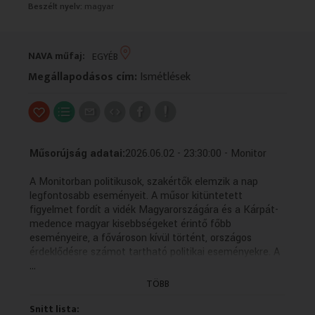
Beszélt nyelv:
magyar
VALLÁS
VALLÁS
NAVA műfaj:
EGYÉB
Megállapodásos cím:
Ismétlések
Műsorújság adatai:
2026.06.02 - 23:30:00 - Monitor
A Monitorban politikusok, szakértők elemzik a nap
legfontosabb eseményeit. A műsor kitüntetett
figyelmet fordít a vidék Magyarországára és a Kárpát-
medence magyar kisebbségeket érintő főbb
eseményeire, a fővároson kívül történt, országos
érdeklődésre számot tartható politikai eseményekre. A
...
műsor célcsoportja azok a rendszeres hírfogyasztók,
akik átlagos műveltséggel rendelkeznek a közéletről, és
TÖBB
érdeklődnek a mélyebb összefüggések iránt.
Snitt lista: