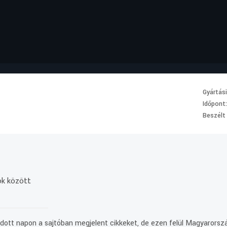
Gyártás
Időpont
Beszélt
ok között
dott napon a sajtóban megjelent cikkeket, de ezen felül Magyarors