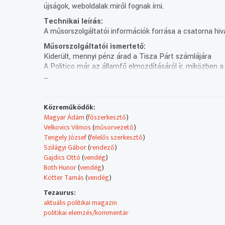
újságok, weboldalak miről fognak írni.
Technikai leírás:
A műsorszolgáltatói információk forrása a csatorna hiv
Műsorszolgáltatói ismertető:
Kiderült, mennyi pénz árad a Tisza Párt számlájára
A Politico már az államfő elmozdításáról ír, miközben 
...
Az uniós milliárdokért cserébe jön a kötelező migráció
enged a fenyegetésnek. Közben a Medián hirtelen els
tartható ez a kirakat?
Közreműködők:
Vezércikk – a sajtóban ez az a műfaj, ami meghatároz
Magyar Ádám
(
főszerkesztő
)
Hétfőtől péntekig 21 órától gyakorló zsurnaliszták, sz
Velkovics Vilmos
(
műsorvezető
)
Tengely József
(
felelős szerkesztő
)
Szilágyi Gábor
(
rendező
)
Gajdics Ottó
(
vendég
)
Both Hunor
(
vendég
)
Kötter Tamás
(
vendég
)
Tezaurus:
aktuális politikai magazin
politikai elemzés/kommentár