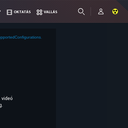
?
?
OKTATÁS
OKTATÁS
VALLÁS
VALLÁS
pportedConfigurations.
 videó
g.