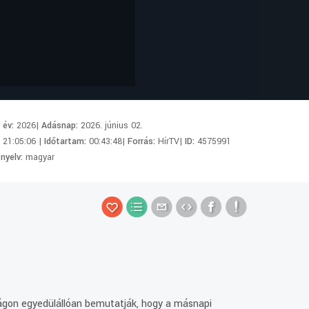
i év:
2026|
Adásnap:
2026. június 02.
:
21:05:06 |
Időtartam:
00:43:48|
Forrás:
HírTV|
ID:
4575991
 nyelv:
magyar
zágon egyedülállóan bemutatják, hogy a másnapi