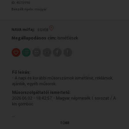
ID:
4575990
VALLÁS
VALLÁS
Beszélt nyelv:
magyar
NAVA műfaj:
EGYÉB
Megállapodásos cím:
Ismétlések
Fő leírás:
- A napi és korábbi műsorszámok ismétlése, reklámok,
ajánlók, egyéb műsorok.
Műsorszolgáltatói ismertető:
2026.06.02 - 18:42:57 - Magyar népmesék I. sorozat / A
kis gömböc
...
Mese a kis gömböcről, aki felfalja a szegény embert és
a családját, a mezőről hazafelé igyekvő parasztokat, a
TÖBB
kiskondást az egész kondájával. Szerencsére a