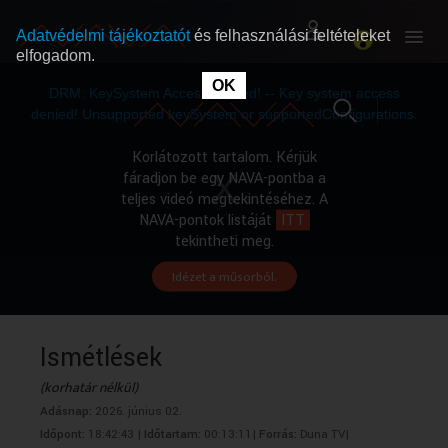
Adatvédelmi tájékoztatót
és felhasználási feltételeket
elfogadom.
This
is
OK
RÓLUNK
RÓLUNK
a
DRM: KeySystem Access Denied! -- Key system access
modal
window.
denied! Unsupported keySystem or supportedConfigurations.
SZABAD MŰSOROK
SZABAD MŰSOROK
Korlátozott tartalom. Kérjük
fáradjon be egy NAVA-pontba a
teljes videó megtekintéséhez. A
MŰSORÚJSÁG
MŰSORÚJSÁG
NAVA-pontok listáját
ITT
tekintheti meg.
Idézet a műsorból.
GYŰJTEMÉNYEK
GYŰJTEMÉNYEK
SEGÍTHETÜNK?
SEGÍTHETÜNK?
Ismétlések
(korhatár nélkül)
OKTATÁS
OKTATÁS
Adásnap:
2026. június 02.
Időpont:
18:42:43 |
Időtartam:
00:13:11|
Forrás:
Duna TV|