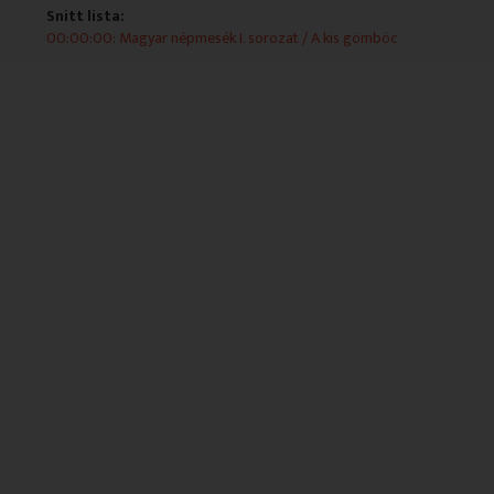
kiskondás éppen szalonnázott és a nyitott bicskával
Snitt lista:
felvágta a kis gömböcöt, így mindenki kiszabadult.
00:00:00: Magyar népmesék I. sorozat / A kis gömböc