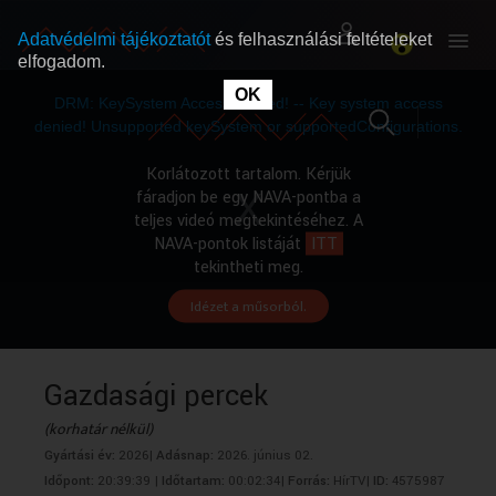
Adatvédelmi tájékoztatót
és felhasználási feltételeket
elfogadom.
This
is
OK
RÓLUNK
RÓLUNK
a
DRM: KeySystem Access Denied! -- Key system access
modal
window.
denied! Unsupported keySystem or supportedConfigurations.
SZABAD MŰSOROK
SZABAD MŰSOROK
Korlátozott tartalom. Kérjük
fáradjon be egy NAVA-pontba a
teljes videó megtekintéséhez. A
MŰSORÚJSÁG
MŰSORÚJSÁG
NAVA-pontok listáját
ITT
tekintheti meg.
Idézet a műsorból.
GYŰJTEMÉNYEK
GYŰJTEMÉNYEK
SEGÍTHETÜNK?
SEGÍTHETÜNK?
Gazdasági percek
(korhatár nélkül)
OKTATÁS
OKTATÁS
Gyártási év:
2026|
Adásnap:
2026. június 02.
Időpont:
20:39:39 |
Időtartam:
00:02:34|
Forrás:
HírTV|
ID:
4575987