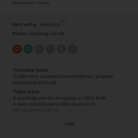
Beszélt nyelv:
magyar
VALLÁS
VALLÁS
NAVA műfaj:
HÍRMŰSOR
Főcím:
Gazdasági percek
Technikai leírás:
A teljes leirat automata beszédfelismerő program
használatával készült.
Teljes leirat:
A gazdasági percek támogatója az MKB Bank.
A nyári csúcsidőszakra több vasúti kocsit
kell forgalomba állítani,
...
és bővíteni szükséges a pótlóbuszos kapacitásokat
közölte a közlekedési és beruházási miniszter.
TÖBB
Vitézy Dávid hozzátette ha indokolttá válik,
a külföldi vasúttársaságok kapacitásainak