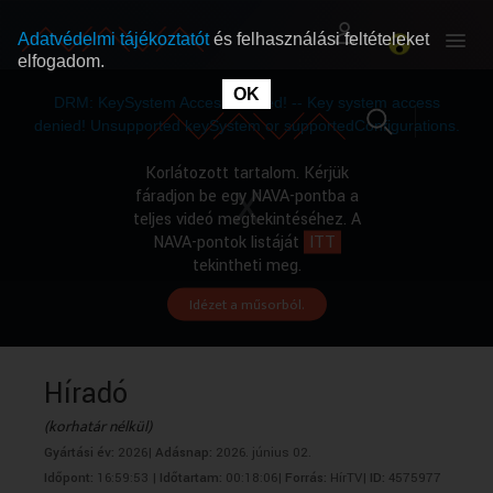
Adatvédelmi tájékoztatót
és felhasználási feltételeket
elfogadom.
This
is
OK
RÓLUNK
RÓLUNK
a
DRM: KeySystem Access Denied! -- Key system access
modal
window.
denied! Unsupported keySystem or supportedConfigurations.
SZABAD MŰSOROK
SZABAD MŰSOROK
Korlátozott tartalom. Kérjük
fáradjon be egy NAVA-pontba a
teljes videó megtekintéséhez. A
MŰSORÚJSÁG
MŰSORÚJSÁG
NAVA-pontok listáját
ITT
tekintheti meg.
Idézet a műsorból.
GYŰJTEMÉNYEK
GYŰJTEMÉNYEK
SEGÍTHETÜNK?
SEGÍTHETÜNK?
Híradó
(korhatár nélkül)
OKTATÁS
OKTATÁS
Gyártási év:
2026|
Adásnap:
2026. június 02.
Időpont:
16:59:53 |
Időtartam:
00:18:06|
Forrás:
HírTV|
ID:
4575977