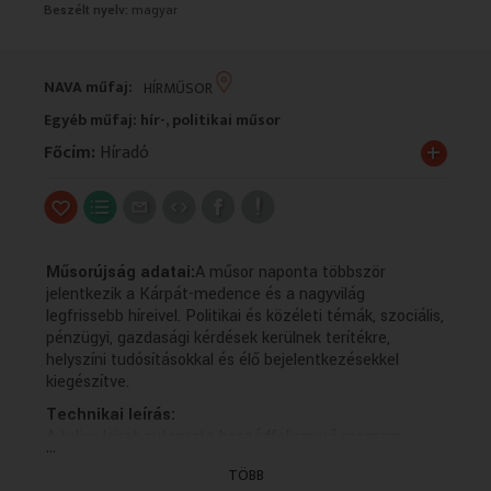
Beszélt nyelv:
magyar
VALLÁS
VALLÁS
NAVA műfaj:
HÍRMŰSOR
Egyéb műfaj: hír-, politikai műsor
+
Főcím:
Híradó
Műsorújság adatai:
A műsor naponta többször
jelentkezik a Kárpát-medence és a nagyvilág
legfrissebb híreivel. Politikai és közéleti témák, szociális,
pénzügyi, gazdasági kérdések kerülnek terítékre,
helyszíni tudósításokkal és élő bejelentkezésekkel
kiegészítve.
Technikai leírás:
A teljes leirat automata beszédfelismerő program
...
használatával készült.
TÖBB