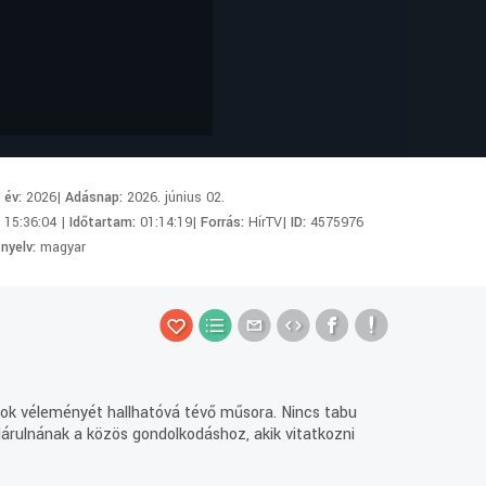
i év:
2026|
Adásnap:
2026. június 02.
:
15:36:04 |
Időtartam:
01:14:19|
Forrás:
HírTV|
ID:
4575976
 nyelv:
magyar
árok véleményét hallhatóvá tévő műsora. Nincs tabu
járulnának a közös gondolkodáshoz, akik vitatkozni