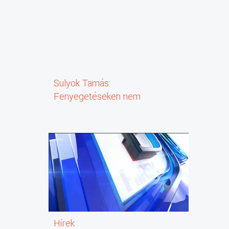
Sulyok Tamás:
Fenyegetéseken nem
alapulhat demokrácia, nincs
helye a lemondásomnak;
Migráció: Magyar Péter
mit ígért cserébe az uniós
pénzekért?; Mi lesz veled,
Európa?
Hírek