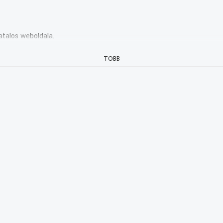
atalos weboldala.
TÖBB
kaival.