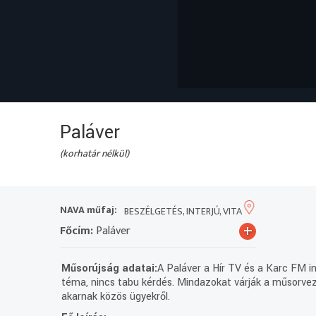
Paláver
(korhatár nélkül)
NAVA műfaj:
BESZÉLGETÉS, INTERJÚ, VITA
+
Főcím:
Paláver
Műsorújság adatai:
A Paláver a Hír TV és a Karc FM in
téma, nincs tabu kérdés. Mindazokat várják a műsorveze
akarnak közös ügyekről.