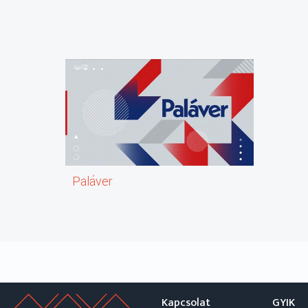
Paláver
Kapcsolat
GYIK