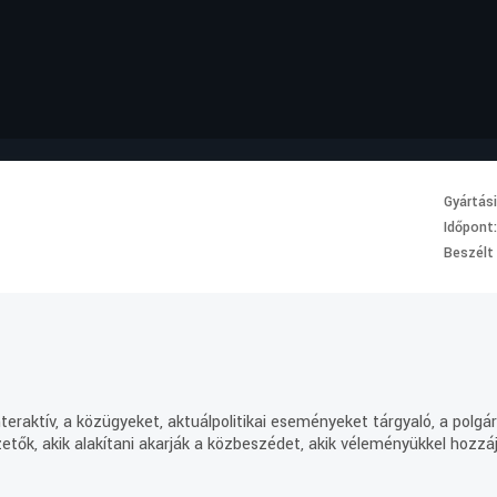
Gyártás
Időpont
Beszélt
teraktív, a közügyeket, aktuálpolitikai eseményeket tárgyaló, a polg
tők, akik alakítani akarják a közbeszédet, akik véleményükkel hozzá