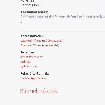
Fő leírás:
Benne: Hírek
Technikai leírás:
A műsorszolgáltatói információk forrása a csatorna hiv
...
Műsorszolgáltatói ismertető:
A HírFM és a HírTV interaktív műsora a szócsaták bajno
Közreműködők:
Szamosi Tímea
(
műsorvezető
)
Szamosi Tímea
(
szerkesztő
)
Tezaurus:
interaktív műsor
politika
nyilvánosság
Reláció tartalmak:
Paláver (előző rész)
Kiemelt részek