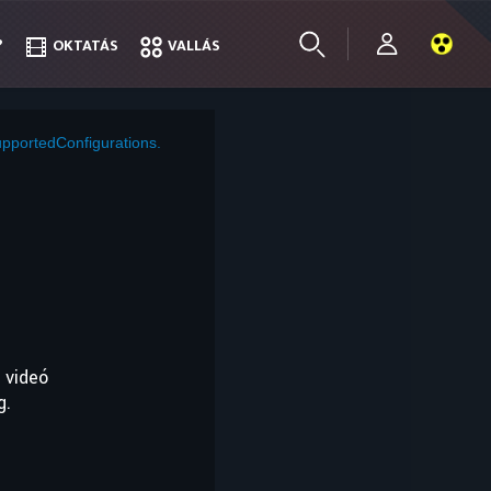
?
?
OKTATÁS
OKTATÁS
VALLÁS
VALLÁS
pportedConfigurations.
 videó
g.