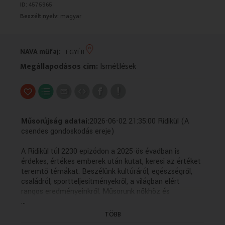
ID:
4575965
VALLÁS
VALLÁS
Beszélt nyelv:
magyar
NAVA műfaj:
EGYÉB
Megállapodásos cím:
Ismétlések
Műsorújság adatai:
2026-06-02 21:35:00 Ridikül (A
csendes gondoskodás ereje)
A Ridikül túl 2230 epizódon a 2025-ös évadban is
érdekes, értékes emberek után kutat, keresi az értéket
teremtő témákat. Beszélünk kultúráról, egészségről,
családról, sportteljesítményekről, a világban elért
rangos eredményeinkről. Műsorunk nőkhöz és
...
férfiakhoz egyaránt szól. Ridikül, minden ami belefér!
TÖBB
2026-06-02 22:30:00 Kékfény