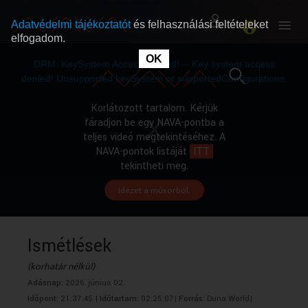
Adatvédelmi tájékoztatót
és felhasználási feltételeket
elfogadom.
This
is
OK
RÓLUNK
RÓLUNK
a
DRM: KeySystem Access Denied! -- Key system access
modal
window.
denied! Unsupported keySystem or supportedConfigurations.
SZABAD MŰSOROK
SZABAD MŰSOROK
Korlátozott tartalom. Kérjük
fáradjon be egy NAVA-pontba a
teljes videó megtekintéséhez. A
MŰSORÚJSÁG
MŰSORÚJSÁG
NAVA-pontok listáját
ITT
tekintheti meg.
Idézet a műsorból.
GYŰJTEMÉNYEK
GYŰJTEMÉNYEK
SEGÍTHETÜNK?
SEGÍTHETÜNK?
Ismétlések
(korhatár nélkül)
OKTATÁS
OKTATÁS
Adásnap:
2026. június 02.
Időpont:
21:37:45 |
Időtartam:
02:25:07|
Forrás:
Duna World|