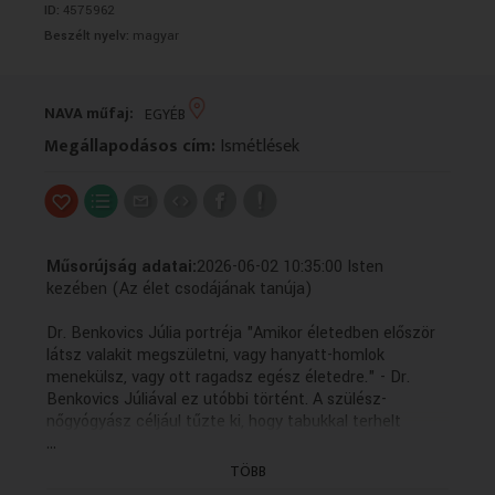
ID:
4575962
VALLÁS
VALLÁS
Beszélt nyelv:
magyar
NAVA műfaj:
EGYÉB
Megállapodásos cím:
Ismétlések
Műsorújság adatai:
2026-06-02 10:35:00 Isten
kezében (Az élet csodájának tanúja)
Dr. Benkovics Júlia portréja "Amikor életedben először
látsz valakit megszületni, vagy hanyatt-homlok
menekülsz, vagy ott ragadsz egész életedre." - Dr.
Benkovics Júliával ez utóbbi történt. A szülész-
nőgyógyász céljául tűzte ki, hogy tabukkal terhelt
...
szakmájában eloszlassa a tévhiteket és olyan
információkkal lássa el nőtársait, amik tudatából felelős
TÖBB
döntéseket hozhatnak, a női lét bármely aspektusáról.