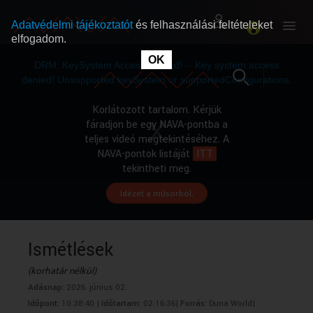
Adatvédelmi tájékoztatót
és felhasználási feltételeket
elfogadom.
This
is
OK
RÓLUNK
RÓLUNK
a
DRM: KeySystem Access Denied! -- Key system access
modal
window.
denied! Unsupported keySystem or supportedConfigurations.
SZABAD MŰSOROK
SZABAD MŰSOROK
Korlátozott tartalom. Kérjük
fáradjon be egy NAVA-pontba a
teljes videó megtekintéséhez. A
MŰSORÚJSÁG
MŰSORÚJSÁG
NAVA-pontok listáját
ITT
tekintheti meg.
Idézet a műsorból.
GYŰJTEMÉNYEK
GYŰJTEMÉNYEK
SEGÍTHETÜNK?
SEGÍTHETÜNK?
Ismétlések
(korhatár nélkül)
OKTATÁS
OKTATÁS
Adásnap:
2026. június 02.
Időpont:
10:38:40 |
Időtartam:
02:16:36|
Forrás:
Duna World|