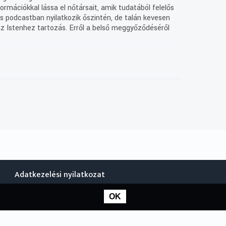
ormációkkal lássa el nőtársait, amik tudatából felelős
s podcastban nyilatkozik őszintén, de talán kevesen
 az Istenhez tartozás. Erről a belső meggyőződéséről
zerelmesek és agg apák között törvényszerű értetlenség
másképp fordul, mint azt a szőrösszívű öregek
Adatkezelési nyilatkozat
OK
 Benkovics Júliával ez utóbbi történt. A szülész-