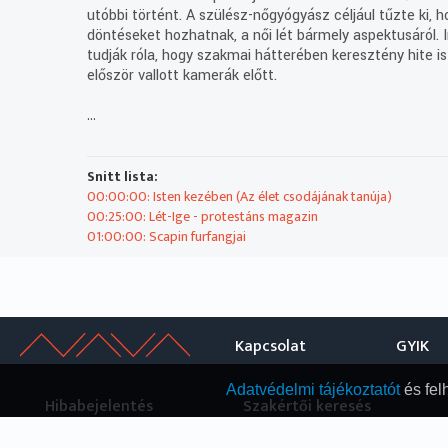
utóbbi történt. A szülész-nőgyógyász céljául tűzte ki, 
döntéseket hozhatnak, a női lét bármely aspektusáról. 
tudják róla, hogy szakmai hátterében keresztény hite is
először vallott kamerák előtt.
...
2026-06-02 11:00:00 Lét-Ige - protestáns magazin
Snitt lista:
2026-06-02 11:35:00 Scapin furfangjai
00:00:00: Isten kezében (Az élet csodájának tanúja)
00:25:00: Lét-Ige - protestáns magazin
Ha hihetünk Moliere-nek, Nápoly kék ege alatt az élet
01:00:00: Scapin furfangjai
uralkodik. Még szerencse, hogy csavaros eszű és jószív
szeretnék...
Fő leírás:
- A napi és korábbi műsorszámok ismétlése, reklámok, 
Kapcsolat
GYIK
Műsorszolgáltatói ismertető:
2026.06.02 - 10:38:38 - Isten kezében / Az élet csodájá
Adatvédelmi tájékoztatót
és fel
Hibabejelentés
Szakértői keresés
Dr. Benkovics Júlia portréja
„Amikor életedben először látsz valakit megszületni, va