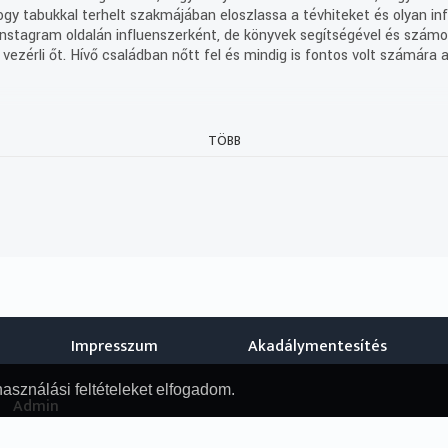
hogy tabukkal terhelt szakmájában eloszlassa a tévhiteket és olyan inf
Instagram oldalán influenszerként, de könyvek segítségével és számo
 vezérli őt. Hívő családban nőtt fel és mindig is fontos volt számára
TÖBB
 nagyon hasonlít egy mozgalmas vásári komédiához, melyben fiatal s
ű szolgák is akadnak, mint például Scapin, akinek jóvoltából minden 
ajánlók, egyéb műsorok.
Impresszum
Akadálymentesítés
nak tanúja
használási feltételeket elfogadom.
Admin
gy hanyatt-homlok menekülsz, vagy ott ragadsz egész életedre.” – Dr.