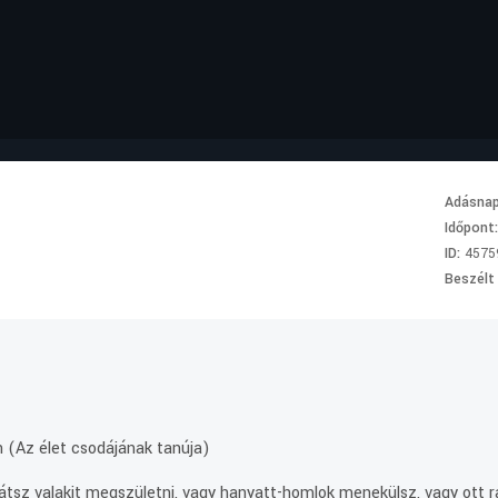
Adásna
Időpont
ID:
4575
Beszélt
 (Az élet csodájának tanúja)
látsz valakit megszületni, vagy hanyatt-homlok menekülsz, vagy ott r