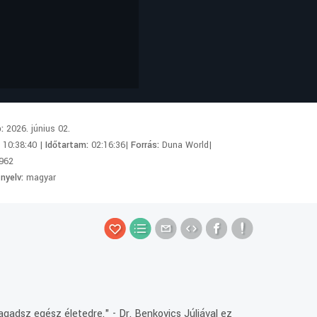
p:
2026. június 02.
:
10:38:40 |
Időtartam:
02:16:36|
Forrás:
Duna World|
962
 nyelv:
magyar
agadsz egész életedre." - Dr. Benkovics Júliával ez