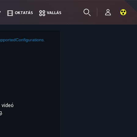
?
?
OKTATÁS
OKTATÁS
VALLÁS
VALLÁS
pportedConfigurations.
 videó
g.