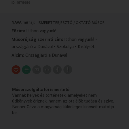
ID:
4575959
VALLÁS
VALLÁS
NAVA műfaj:
ISMERETTERJESZTŐ / OKTATÓ MŰSOR
Főcím:
Itthon vagyunk!
Műsorújság szerinti cím:
Itthon vagyunk! -
országjáró a Dunával - Szokolya - Királyrét
Alcím:
Országjáró a Dunával
Műsorszolgáltatói ismertető:
Vannak helyek és történetek, amelyeket nem
útikönyvek őriznek, hanem az ott élők tudása és szíve.
Banner Géza a magyarság különleges kincseit mutatja
be.