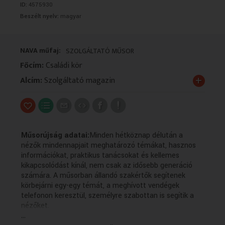
ID:
4575930
VALLÁS
VALLÁS
Beszélt nyelv:
magyar
NAVA műfaj:
SZOLGÁLTATÓ MŰSOR
Főcím:
Családi kör
+
Alcím:
Szolgáltató magazin
Műsorújság adatai:
Minden hétköznap délután a
nézők mindennapjait meghatározó témákat, hasznos
információkat, praktikus tanácsokat és kellemes
kikapcsolódást kínál, nem csak az idősebb generáció
számára. A műsorban állandó szakértők segítenek
körbejárni egy-egy témát, a meghívott vendégek
telefonon keresztül, személyre szabottan is segítik a
nézőket.
...
Technikai leírás: