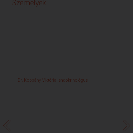
Személyek
Dr. Koppány Viktória, endokrinológus
Ko