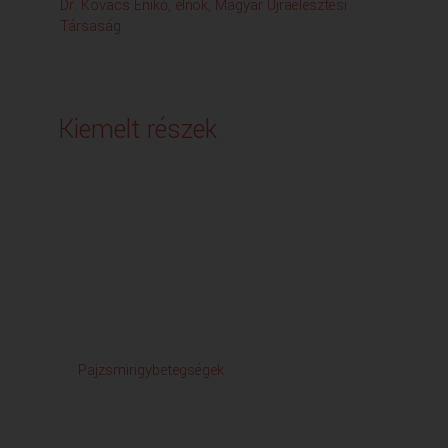
Dr. Kovács Enikő, elnök, Magyar Újraélesztési
Társaság
Kiemelt részek
Pajzsmirigybetegségek
Időseb
Csalá