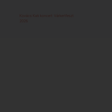
Kovács Kati koncert: Várkertfeszt
Press
2026
(zene