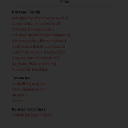
TÖBB
A műsorszolgáltatói információk forrása az automata
beszédfelismerő program használatával készült leirat.
Közreműködők:
Műsorszolgáltatói ismertető:
Radványi Dorottya
(
műsorvezető
)
- Jó napot kívánok! A családi kör második részével
Szívós Zoltán
(
közreműködő
)
jelentkezünk. Szakértőnk máris érkezik a telefontól és
Póka Éva
(
közreműködő
)
a pajzsmirigy betegségekkel kapcsolatos kérdésekre
Petridisz Hrisztosz
(
közreműködő
)
válaszol majd. A defibrillátor életmentő eszköz
Karácsony János
(
közreműködő
)
működését is megnézhetjük, majd tanulmányozhatjuk
Cseh Anetta
(
felelős szerkesztő
)
és vendégem lesz Kovács Kati. Nagyon várjuk új
Fodor Gábor Zsolt
(
szerkesztő
)
koncertsorozata kapcsán, úgyhogy legyenek itt velünk!
Czapáry Gabriella
(
rendező
)
Koppány Viktória
(
vendég
)
Kovács Kati
(
vendég
)
Tezaurus:
szolgáltató magazin
közszolgálati műsor
időskorú
család
Reláció tartalmak:
Családi kör (előző rész)