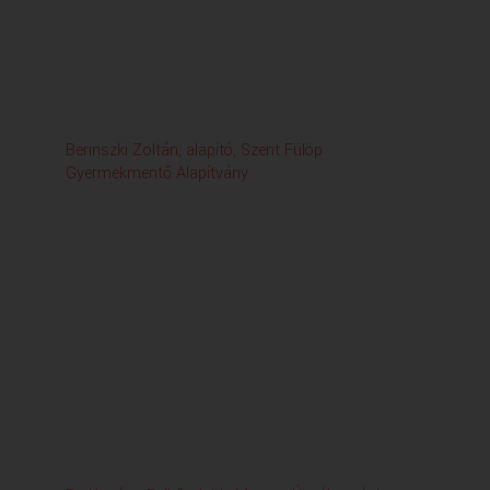
Berinszki Zoltán, alapító, Szent Fülöp
Ja
Gyermekmentő Alapítvány