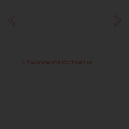
A félautomata defibrillátor használata
Csalá