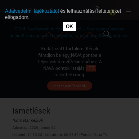
Adatvédelmi tájékoztatót
és felhasználási feltételeket
elfogadom.
This
is
OK
RÓLUNK
RÓLUNK
a
DRM: KeySystem Access Denied! -- Key system access
modal
window.
denied! Unsupported keySystem or supportedConfigurations.
SZABAD MŰSOROK
SZABAD MŰSOROK
Korlátozott tartalom. Kérjük
fáradjon be egy NAVA-pontba a
teljes videó megtekintéséhez. A
MŰSORÚJSÁG
MŰSORÚJSÁG
NAVA-pontok listáját
ITT
tekintheti meg.
Idézet a műsorból.
GYŰJTEMÉNYEK
GYŰJTEMÉNYEK
SEGÍTHETÜNK?
SEGÍTHETÜNK?
Ismétlések
(korhatár nélkül)
OKTATÁS
OKTATÁS
Adásnap:
2026. június 02.
Időpont:
10:10:28 |
Időtartam:
00:06:39|
Forrás:
Duna TV|