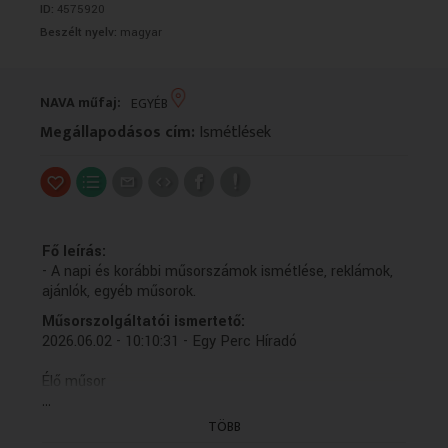
ID:
4575920
VALLÁS
VALLÁS
Beszélt nyelv:
magyar
NAVA műfaj:
EGYÉB
Megállapodásos cím:
Ismétlések
Fő leírás:
- A napi és korábbi műsorszámok ismétlése, reklámok,
ajánlók, egyéb műsorok.
Műsorszolgáltatói ismertető:
2026.06.02 - 10:10:31 - Egy Perc Híradó
Élő műsor
...
2026.06.02 - 10:11:51 - Időjárás-jelentés
TÖBB