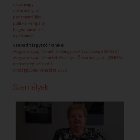
Német nyelvű magazinműsor nemzetiségi politikáról,
oktatásügy
érdekességekkel, rendezvényekről történő
önkormányzat
beszámolókkal, portrékkal, kisfilmekkel a német
parlamenti ülés
nemzetiség életéből.
politikai kampány
hagyományőrzés
nyelvtanulás
Szabad tárgyszó / címke:
Magyarországi Német Iskolaegyletek Szövetsége (MNISZ)
Magyarországi Németek Országos Önkormányzata (MNOÖ)
nemzetiségi szószóló
országgyűlési választás 2026
Személyek