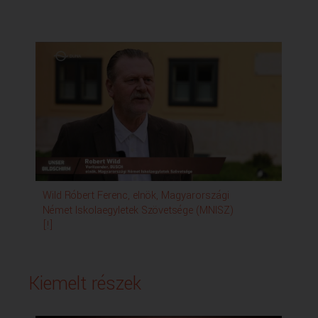
Wild Róbert Ferenc, elnök, Magyarországi
Leá
Német Iskolaegyletek Szövetsége (MNISZ)
Erd
[!]
Kiemelt részek