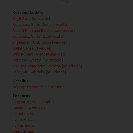
magyarországi német nemzetiség életéből.
TÖBB
Német nyelvű nemzetiségi magazin.
Közreműködők:
Végh Zsolt
(
operatőr
)
Technikai leírás:
Schulteisz Gábor
(
műsorvezető
)
A műsorszolgáltatói információk forrása a műsor
Arnold Krisztina
(
felelős szerkesztő
)
hivatalos weboldala és a videó.
Schulteisz Gábor
(
szerkesztő
)
Műsorszolgáltatói ismertető:
Englender-Hock Ibolya
(
vendég
)
- Az alakuló üléssel új szakaszába lépett a parlamenti
Gallai Gergely
(
vendég
)
munka, ami a magyarországi nemzetiségi politika
Wild Róbert Ferenc
(
nyilatkozó
)
vonatkozásában is fontos változásokat hoz magával.
Rittinger Györgyi
(
nyilatkozó
)
Milyen új struktúrák jönnek létre, milyen kihívások előtt
Kleicsné Wunderlich Viktória
(
nyilatkozó
)
állunk, mely elvárások jellemzik majd az elkövetkező
Leányvári Gabriella
(
nyilatkozó
)
négy évet? Erről beszélgetünk mai két vendégünkkel.
Ortelius:
- A Pécsi Belvárosi Általános Iskola harmadik
Néprajz és hon- és népismeret
alkalommal rendezte meg a Magyarországi Német
Iskolaegyletek Szövetsége által szervezett német
Tezaurus:
nyelvi versenyt az 5. és 6. osztályos tanulók részére. A
magyarországi németek
következő percekben a verseny országos döntőjére
tanulmányi verseny
látogatunk el.
német nyelv
nyelvoktatás
nyelvismeret
ombudsman