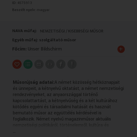
ID:
4575913
VALLÁS
VALLÁS
Beszélt nyelv:
magyar
NAVA műfaj:
NEMZETISÉGI / KISEBBSÉGI MŰSOR
Egyéb műfaj: szolgáltató műsor
+
Főcím:
Unser Bildschirm
Műsorújság adatai:
A német közösség hétköznapjait
és ünnepeit, a kétnyelvű oktatást, a német nemzetiségi
rendezvényeket, az anyaországgal történő
kapcsolattartást, a kétnyelvűség és a két kultúrához
kötődés egyéni és társadalmi hatását és hasznát
bemutató műsor az együttélés kérdésével is
foglalkozik. Német nyelvű magazinműsor aktuális
nemzetiségi politikáról, történelemről, kultúra-és
...
hagyományápolásról, az identitás megőrzéséről a