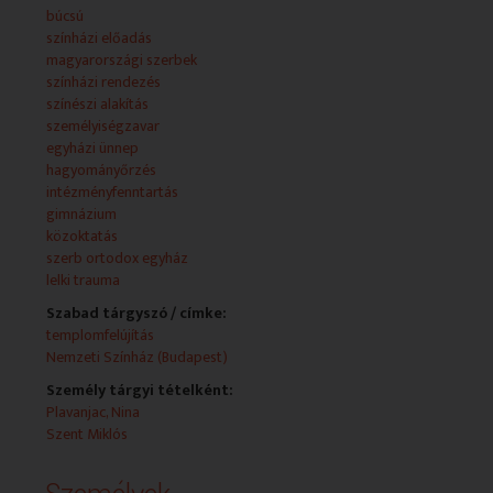
A magazinműsor heti egy alkalommal 26 percben
búcsú
követi a szerb nemzetiség hétköznapi életének és
színházi előadás
ünnepeinek jelentős pillanatait.
magyarországi szerbek
színházi rendezés
A Srpski ekran legfőbb szándéka, hogy a magyarországi
színészi alakítás
szerbek társadalompolitikai és kulturális aktualitásainak
személyiségzavar
minden területéről hű képet alkosson, mindamellett a
egyházi ünnep
műsorstruktúrájában kiemelt szerepet kap az
hagyományőrzés
anyaország és Magyarország kölcsönös
intézményfenntartás
együttműködésével összefüggő témák feldolgozása. A
gimnázium
műsorban fontos helyet foglalnak el a portrék,
közoktatás
útifilmek, riportfilmek, hosszabb-rövidebb
szerb ortodox egyház
dokumentumfilm-blokkok, valamint a kulturális és
lelki trauma
szórakoztató jellegű témák.
Szabad tárgyszó / címke:
templomfelújítás
Nemzeti Színház (Budapest)
Személy tárgyi tételként:
Plavanjac, Nina
Szent Miklós