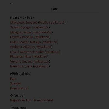
...
Szerb nyelvű nemzetiségi magazin.
TÖBB
Technikai leírás:
Közreműködők:
A műsorszolgáltatói információk forrása a műsor
Milivojevic Snezana
(
felelős szerkesztő
)
hivatalos weboldala és a videó.
Sibalin György
(
szerkesztő
)
Műsorszolgáltatói ismertető:
Margusic Anna
(
műsorvezető
)
- Forgatócsoportunk nemrég Szegeden járt, ahol
Lásztity Jovánka
(
nyilatkozó
)
nagyban folynak az előkészületek az újabb szerb
Dukic-Stantic, Natalija
(
nyilatkozó
)
gimnázium megnyitása érdekében, melynek
Cedomir Adamov
(
nyilatkozó
)
szeptemberben kellene fogadnia az első diákokat.
László Martin Krisztofer
(
nyilatkozó
)
- A dunaszekcsői és bajai szerb templomban május 23-
Plavanjac, Nina
(
nyilatkozó
)
án és 24-én megünnepelték Szent Miklós ereklyéinek
Vukovic, Suzana
(
nyilatkozó
)
átvitele napját.
Nenadovic, Jana
(
nyilatkozó
)
- A Madách Nemzetközi Színházi Találkozó keretében
Földrajzi név:
május 8-án a Nemzeti Színházban Budapesten
Baja
bemutatták a szabadkai Népszínház Akvárium című
Szeged
darabját a fiatal alkotó, Nina Plavanjac rendezésében.
Dunaszekcső
Ortelius:
Néprajz és hon- és népismeret
Tezaurus: