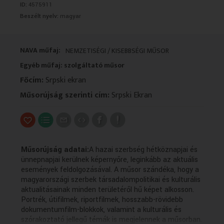
ID:
4575911
VALLÁS
VALLÁS
Beszélt nyelv:
magyar
NAVA műfaj:
NEMZETISÉGI / KISEBBSÉGI MŰSOR
Egyéb műfaj: szolgáltató műsor
Főcím:
Srpski ekran
Műsorújság szerinti cím:
Srpski Ekran
Műsorújság adatai:
A hazai szerbség hétköznapjai és
ünnepnapjai kerülnek képernyőre, leginkább az aktuális
események feldolgozásával. A műsor szándéka, hogy a
magyarországi szerbek társadalompolitikai és kulturális
aktualitásainak minden területéről hű képet alkosson.
Portrék, útifilmek, riportfilmek, hosszabb-rövidebb
dokumentumfilm-blokkok, valamint a kulturális és
szórakoztató jellegű témák is megjelennek a műsorban.