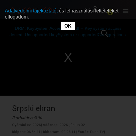
Adatvédelmi tájékoztatót
és felhasználási feltételeket
elfogadom.
This
is
OK
RÓLUNK
RÓLUNK
a
DRM: KeySystem Access Denied! -- Key system access
modal
window.
denied! Unsupported keySystem or supportedConfigurations.
SZABAD MŰSOROK
SZABAD MŰSOROK
MŰSORÚJSÁG
MŰSORÚJSÁG
GYŰJTEMÉNYEK
GYŰJTEMÉNYEK
SEGÍTHETÜNK?
SEGÍTHETÜNK?
Srpski ekran
(korhatár nélkül)
OKTATÁS
OKTATÁS
Gyártási év:
2026|
Adásnap:
2026. június 02.
Időpont:
06:54:44 |
Időtartam:
00:26:11|
Forrás:
Duna TV|