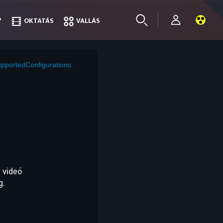
?
?
OKTATÁS
OKTATÁS
VALLÁS
VALLÁS
pportedConfigurations.
 videó
g.