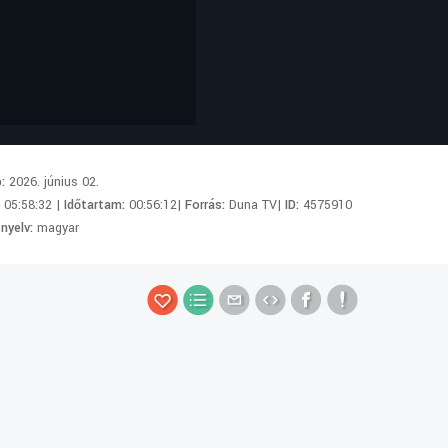
p:
2026. június 02.
:
05:58:32 |
Időtartam:
00:56:12|
Forrás:
Duna TV|
ID:
4575910
 nyelv:
magyar