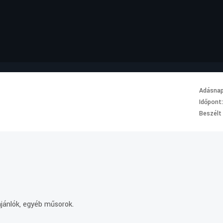
Adásna
Időpont
Beszélt
ajánlók, egyéb műsorok.