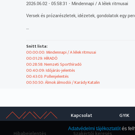
2026.06.02 - 05:58:31 - Mindennapi / A lélek ritmusai
Versek és prózarészletek, idézetek, gondolatok egy per
...
2026.06.02 - 06:00:00 - HÍRADÓ
2026.06.02 - 06:27:29 - Nemzeti Sporthíradó
Snitt lista:
2026.06.02 - 06:38:40 - Időjárás-jelentés
00:00:00: Mindennapi / A lélek ritmusai
00:01:29: HÍRADÓ
António aggódik Maria megégett karja miatt. Helena beval
00:28:58: Nemzeti Sporthíradó
használni fogja. Tomás és Laura megjelennek a házban é
00:40:09: Időjárás-jelentés
00:43:03: Pollenjelentés
2026.06.02 - 06:41:34 - Pollenjelentés
00:50:50: Álmok álmodói / Karády Katalin
2026.06.02 - 06:49:21 - Álmok álmodói / Karády Katalin
Vajon miért van égésnyom a Himnusz eredeti kéziratán?
cukrász volt-e Dobos C. József? Ezekre és ehhez hason
Kapcsolat
GYIK
Példamutató sorsok, kiemelkedő teljesítmények. Izgal
láthatták őket. Álmok álmodói: csodálatos emberek, aki
Adatvédelmi tájékoztatót
és fel
Ez az epizód Karády Katalin életéről fog szólni.
Hibabejelentés
Szakértői keresés