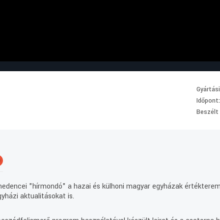
Gyártás
Időpont
Beszélt
+
-medencei "hírmondó" a hazai és külhoni magyar egyházak értéktere
yházi aktualitásokat is.