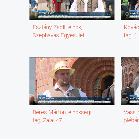
A Szép Havast a régi források még szép
Szűz Mária havasának nevezik. Már a 17.
Században állt itt egy kápolna.
A hegytető később a csíksomlyói búcsúba
igyekvő moldvai csángó és székelyföldi
Esztány Zsolt, elnök,
Kovács
zarándokok találkozóhelye volt.
Széphavas Egyesület,
tag, (
A búcsújárók közül többen is felidézték,
Csíkszentlélek
Kör, B
hogy a 2014 ben felszentelt kápolna csodával
felérő összefogással, kalákában épülhetett újjá.
Mi úgy építettük, hogy tudtuk,
hogy ezzel a nemzetet, a hazát is építjük.
És most újra nagyon nehéz időket élünk, és hogy
szó szerint várjuk ettől a helytől és az a mi
áldozatunktól is, hogy hogy segíti a magyarságot
megtalálni az útját, illetve a jövőjét.
Sok csodát kaptunk, visszaigazoló csodát,
mert számomra fontos volt,
hogy nem az egoizmusunk építi ezt a kápolnát,
Béres Márton, elnökségi
Vass 
hanem tényleg az Úristen akarata,
hogy ez visszaépüljön.
tag, Zalai 47.
plébá
És ezért voltunk hálásak, hogy mi részt vehettünk
Honvédzászlóalj
ebben, vagy ebben a történelmi pillanatban.
Hagyományőrző Egyesület,
Itt lehettünk, hogy mi mi részt vállalhatunk