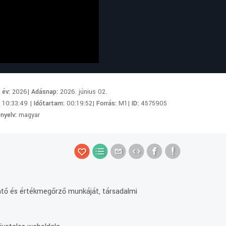
i év:
2026|
Adásnap:
2026. június 02.
:
10:33:49 |
Időtartam:
00:19:52|
Forrás:
M1|
ID:
4575905
 nyelv:
magyar
mtő és értékmegőrző munkáját, társadalmi