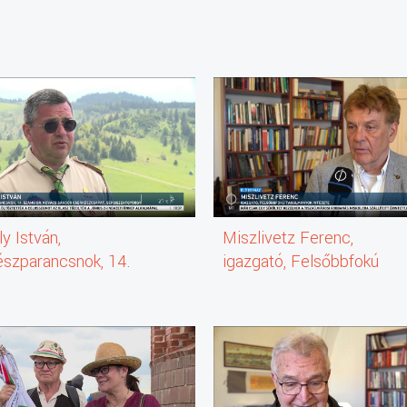
y István,
Miszlivetz Ferenc,
észparancsnok, 14.
igazgató, Felsőbbfokú
 Dr. Kovács Sándor
Tanulmányok Intézete
észcsapat,
szentgyörgy