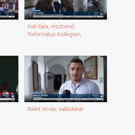
s
Kali Sára, résztvevő,
Sáfrány
Református Kollégium,
Kiss Sz
Kolozsvár
Bálint István, vallástanár
Boros M