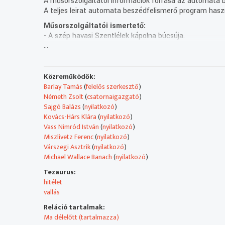
A műsorszolgáltatói információk forrása az automata b
A teljes leirat automata beszédfelismerő program haszn
Műsorszolgáltatói ismertető:
- A szép havasi Szentlélek kápolna búcsúja.
...
- Beszélgetés a világegyház kihívásairól.
- Segítő Szűz Mária Búcsú Balassagyarmaton.
- Protestáns diákolimpia Kolozsváron.
- Lisieux-i Kis Szent Teréz Ereklye a Vajdaságban.
Közreműködők:
Barlay Tamás
(
felelős szerkesztő
)
Az Élő egyház hétről hétre azt törekszik bemutatni, ho
Németh Zsolt
(
csatornaigazgató
)
területen, hanem a kultusz, a kultúra és a közösség m
Sajgó Balázs
(
nyilatkozó
)
események, legyen szó akár szegények megsegítéséről, 
Kovács-Hárs Klára
(
nyilatkozó
)
Vass Nimród István
(
nyilatkozó
)
Teljes leirat:
Miszlivetz Ferenc
(
nyilatkozó
)
A szép havasi Szentlélek kápolna búcsúja.
Várszegi Asztrik
(
nyilatkozó
)
Beszélgetés a világegyház kihívásairól.
Michael Wallace Banach
(
nyilatkozó
)
Segítő Szűz Mária Búcsú Balassagyarmaton.
Protestáns diákolimpia Kolozsváron.
Tezaurus:
Víziói Kis Szent Teréz Ereklye a Vajdaságban.
hitélet
A Gyimesek és Csíkszék határán, a szép havas
vallás
hegy tetején áll a Szentlélek kápolna, amelynek
Reláció tartalmak:
búcsúját hagyományosan pünkösdhétfőn tartják.
Ma délelőtt (tartalmazza)
Idén is sokan felkapaszkodtak a hegytetőre,