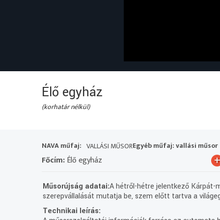
Élő egyház
(korhatár nélkül)
NAVA műfaj:
Egyéb műfaj: vallási műsor
VALLÁSI MŰSOR
Főcím:
Élő egyház
Műsorújság adatai:
A hétről-hétre jelentkező Kárpát
szerepvállalását mutatja be, szem előtt tartva a világeg
Technikai leírás: