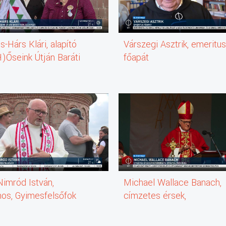
-Hárs Klári, alapító
Várszegi Asztrik, emeritu
H)Őseink Útján Baráti
főapát
udapest [jobbra]
Nimród István,
Michael Wallace Banach,
nos, Gyimesfelsőfok
címzetes érsek,
Magyarország apostoli
nunciusa