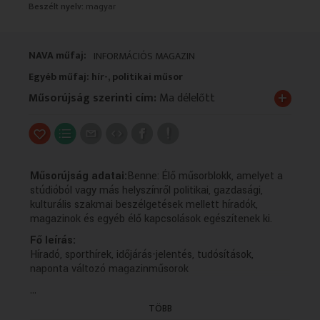
Beszélt nyelv:
magyar
VALLÁS
VALLÁS
NAVA műfaj:
INFORMÁCIÓS MAGAZIN
Egyéb műfaj: hír-, politikai műsor
+
Műsorújság szerinti cím:
Ma délelőtt
Műsorújság adatai:
Benne: Élő műsorblokk, amelyet a
stúdióból vagy más helyszínről politikai, gazdasági,
kulturális szakmai beszélgetések mellett híradók,
magazinok és egyéb élő kapcsolások egészítenek ki.
Fő leírás:
Híradó, sporthírek, időjárás-jelentés, tudósítások,
naponta változó magazinműsorok
...
Műsorszolgáltatói ismertető:
2026.06.02 - 10:00:00 - HÍRADÓ
TÖBB