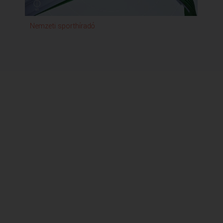
Nemzeti sporthíradó
Ko