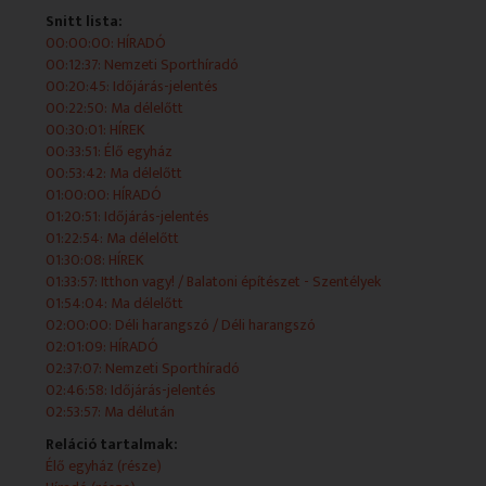
2026.06.02 - 10:12:37 - Nemzeti Sporthíradó
Snitt lista:
00:00:00: HÍRADÓ
2026.06.02 - 10:20:45 - Időjárás-jelentés
00:12:37: Nemzeti Sporthíradó
00:20:45: Időjárás-jelentés
2026.06.02 - 10:22:50 - Ma délelőtt
00:22:50: Ma délelőtt
00:30:01: HÍREK
2026.06.02 - 10:30:01 - HÍREK
00:33:51: Élő egyház
00:53:42: Ma délelőtt
2026.06.02 - 10:33:51 - Élő egyház
01:00:00: HÍRADÓ
01:20:51: Időjárás-jelentés
Nyugat-dunántúli nyelvjárás
01:22:54: Ma délelőtt
01:30:08: HÍREK
2026.06.02 - 10:53:42 - Ma délelőtt
01:33:57: Itthon vagy! / Balatoni építészet - Szentélyek
01:54:04: Ma délelőtt
2026.06.02 - 11:00:00 - HÍRADÓ
02:00:00: Déli harangszó / Déli harangszó
02:01:09: HÍRADÓ
2026.06.02 - 11:20:51 - Időjárás-jelentés
02:37:07: Nemzeti Sporthíradó
02:46:58: Időjárás-jelentés
2026.06.02 - 11:22:54 - Ma délelőtt
02:53:57: Ma délután
Reláció tartalmak:
2026.06.02 - 11:30:08 - HÍREK
Élő egyház (része)