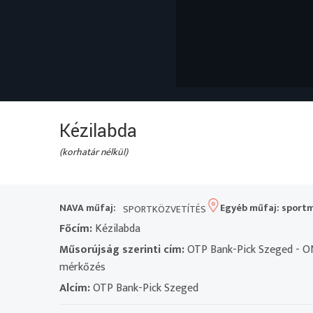
Kézilabda
(korhatár nélkül)
NAVA műfaj:
Egyéb műfaj: sport
SPORTKÖZVETÍTÉS
Főcím:
Kézilabda
Műsorújság szerinti cím:
OTP Bank-Pick Szeged - O
mérkőzés
Alcím:
OTP Bank-Pick Szeged