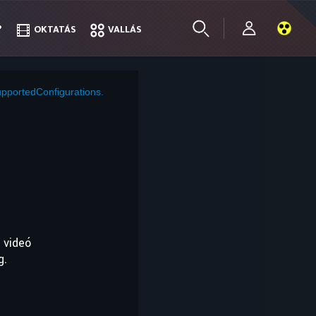
?
?
OKTATÁS
OKTATÁS
VALLÁS
VALLÁS
pportedConfigurations.
 videó
g.