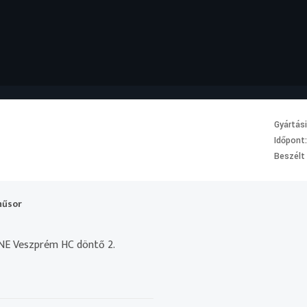
Gyártás
Időpont
Beszélt
műsor
NE Veszprém HC döntő 2.