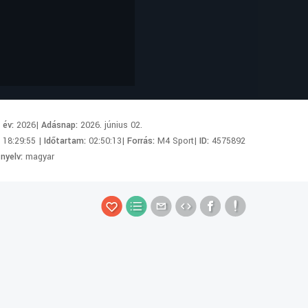
i év:
2026|
Adásnap:
2026. június 02.
:
18:29:55 |
Időtartam:
02:50:13|
Forrás:
M4 Sport|
ID:
4575892
 nyelv:
magyar