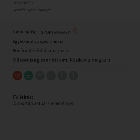
ID:
4575889
VALLÁS
VALLÁS
Beszélt nyelv:
magyar
NAVA műfaj:
SPORTMAGAZIN
Egyéb műfaj: sportműsor
Főcím:
Kézilabda magazin
Műsorújság szerinti cím:
Kézilabda-magazin
Fő leírás:
A sportág aktuális eseményei.