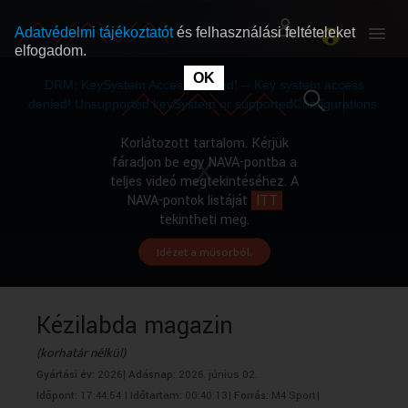
Adatvédelmi tájékoztatót
és felhasználási feltételeket
elfogadom.
This
is
OK
RÓLUNK
RÓLUNK
a
DRM: KeySystem Access Denied! -- Key system access
modal
window.
denied! Unsupported keySystem or supportedConfigurations.
SZABAD MŰSOROK
SZABAD MŰSOROK
Korlátozott tartalom. Kérjük
fáradjon be egy NAVA-pontba a
teljes videó megtekintéséhez. A
MŰSORÚJSÁG
MŰSORÚJSÁG
NAVA-pontok listáját
ITT
tekintheti meg.
Idézet a műsorból.
GYŰJTEMÉNYEK
GYŰJTEMÉNYEK
SEGÍTHETÜNK?
SEGÍTHETÜNK?
Kézilabda magazin
(korhatár nélkül)
OKTATÁS
OKTATÁS
Gyártási év:
2026|
Adásnap:
2026. június 02.
Időpont:
17:44:54 |
Időtartam:
00:40:13|
Forrás:
M4 Sport|