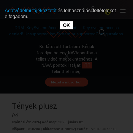
Adatvédelmi tájékoztatót
és felhasználási feltételeket
elfogadom.
This
is
OK
RÓLUNK
RÓLUNK
a
DRM: KeySystem Access Denied! -- Key system access
modal
window.
denied! Unsupported keySystem or supportedConfigurations.
SZABAD MŰSOROK
SZABAD MŰSOROK
Korlátozott tartalom. Kérjük
fáradjon be egy NAVA-pontba a
teljes videó megtekintéséhez. A
MŰSORÚJSÁG
MŰSORÚJSÁG
NAVA-pontok listáját
ITT
tekintheti meg.
Idézet a műsorból.
GYŰJTEMÉNYEK
GYŰJTEMÉNYEK
SEGÍTHETÜNK?
SEGÍTHETÜNK?
Tények plusz
(12)
OKTATÁS
OKTATÁS
Gyártási év:
2026|
Adásnap:
2026. június 02.
Időpont:
18:45:08 |
Időtartam:
01:00:42|
Forrás:
TV2|
ID:
4575879