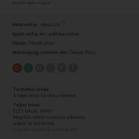
Beszélt nyelv:
magyar
VALLÁS
VALLÁS
NAVA műfaj:
HÍRMŰSOR
Egyéb műfaj: hír-, politikai műsor
Főcím:
Tények plusz
Műsorújság szerinti cím:
Tények Plusz
Technikai leírás:
A teljes leirat forrása a teletext.
Teljes leirat:
ÉLET-HALÁL HARC!
Megrázó videón a mentés pillanata,
órákon át küzdöttek,
hogy kiszabadítsák a romok alól
...
a férfit, akire ráomlott