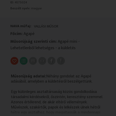
ID:
4575024
VALLÁS
VALLÁS
Beszélt nyelv:
magyar
NAVA műfaj:
VALLÁSI MŰSOR
Főcím:
Agapé
Műsorújság szerinti cím:
Agapé mini -
Lehetetlenből lehetséges - a küldetés
Műsorújság adatai:
Néhány gondolat az Agapé
adásából, amelyben a küldetésről beszélgettünk.
Egy különleges asztaltársaság közös gondolkodása
társadalmi kérdésekről, őszintén, keresztény szemmel.
Azonos értékrend, de akár eltérő vélemények.
Művészek, szakértők, papok és lelkészek ülnek hétről
hétre egy asztalhoz, hogy megvitassák a mindennapi