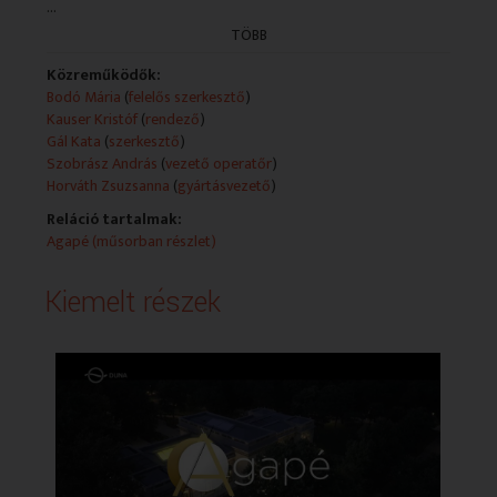
...
életünket meghatározó kérdéseket - tabuk nélkül.
TÖBB
Fő leírás:
- A szerdai adás szerkesztett változata.
Közreműködők:
Bodó Mária
(
felelős szerkesztő
)
Kauser Kristóf
(
rendező
)
Gál Kata
(
szerkesztő
)
Szobrász András
(
vezető operatőr
)
Horváth Zsuzsanna
(
gyártásvezető
)
Reláció tartalmak:
Agapé (műsorban részlet)
Kiemelt részek