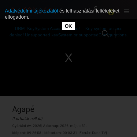
Adatvédelmi tájékoztatót
és felhasználási feltételeket
elfogadom.
This
is
OK
RÓLUNK
RÓLUNK
a
DRM: KeySystem Access Denied! -- Key system access
modal
window.
denied! Unsupported keySystem or supportedConfigurations.
SZABAD MŰSOROK
SZABAD MŰSOROK
MŰSORÚJSÁG
MŰSORÚJSÁG
GYŰJTEMÉNYEK
GYŰJTEMÉNYEK
SEGÍTHETÜNK?
SEGÍTHETÜNK?
Agapé
(korhatár nélkül)
OKTATÁS
OKTATÁS
Gyártási év:
2026|
Adásnap:
2026. május 31.
Időpont:
09:26:58 |
Időtartam:
00:03:31|
Forrás:
Duna TV|