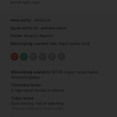
Beszélt nyelv:
angol
VALLÁS
VALLÁS
NAVA műfaj:
HÍRMŰSOR
Egyéb műfaj: hír-, politikai műsor
Főcím:
Hungary Reports
Műsorújság szerinti cím:
Angol nyelvű hírek
Műsorújság adatai:
Az MTVA csoport angol nyelvű
hírösszefoglalója.
Technikai leírás:
A teljes leirat forrása a teletext.
Teljes leirat:
Good evening. You're watching
"Hungary Reports" from public
...
media M-One. I'm Orsolya Pflum.