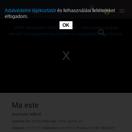
Adatvédelmi tájékoztatót
és felhasználási feltételeket
elfogadom.
This
is
OK
RÓLUNK
RÓLUNK
a
DRM: KeySystem Access Denied! -- Key system access
modal
window.
denied! Unsupported keySystem or supportedConfigurations.
SZABAD MŰSOROK
SZABAD MŰSOROK
MŰSORÚJSÁG
MŰSORÚJSÁG
GYŰJTEMÉNYEK
GYŰJTEMÉNYEK
SEGÍTHETÜNK?
SEGÍTHETÜNK?
Ma este
(korhatár nélkül)
OKTATÁS
OKTATÁS
Gyártási év:
2026|
Adásnap:
2026. április 29.
Időpont:
17:15:17 |
Időtartam:
04:39:51|
Forrás:
M1|
ID:
4562029