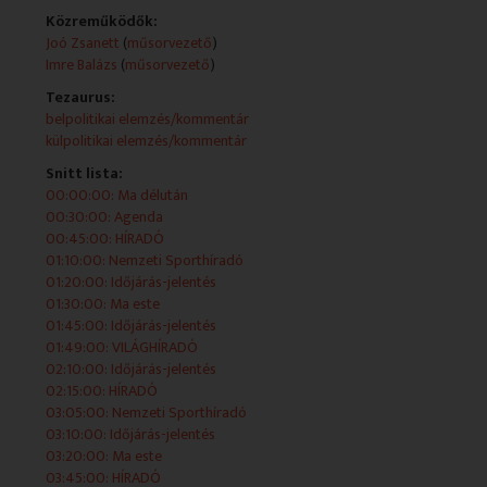
Közreműködők:
2026-04-29 17:45:00 Agenda
Joó Zsanett
(
műsorvezető
)
Imre Balázs
(
műsorvezető
)
Tezaurus:
belpolitikai elemzés/kommentár
2026-04-29 18:00:00 HÍRADÓ
külpolitikai elemzés/kommentár
Snitt lista:
00:00:00: Ma délután
2026-04-29 18:25:00 Nemzeti Sporthíradó
00:30:00: Agenda
00:45:00: HÍRADÓ
01:10:00: Nemzeti Sporthíradó
01:20:00: Időjárás-jelentés
2026-04-29 18:35:00 Időjárás-jelentés
01:30:00: Ma este
01:45:00: Időjárás-jelentés
01:49:00: VILÁGHÍRADÓ
02:10:00: Időjárás-jelentés
2026-04-29 18:45:00 Ma este
02:15:00: HÍRADÓ
03:05:00: Nemzeti Sporthíradó
Élő műsorblokk, amelyet a stúdióból vagy más
03:10:00: Időjárás-jelentés
helyszínről politikai, gazdasági, kulturális szakmai
03:20:00: Ma este
beszélgetések mellett híradók, magazinok és egyéb élő
03:45:00: HÍRADÓ