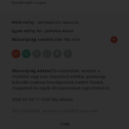
Beszélt nyelv:
magyar
VALLÁS
VALLÁS
NAVA műfaj:
INFORMÁCIÓS MAGAZIN
Egyéb műfaj: hír-, politikai műsor
+
Műsorújság szerinti cím:
Ma este
Műsorújság adatai:
Élő műsorblokk, amelyet a
stúdióból vagy más helyszínről politikai, gazdasági,
kulturális szakmai beszélgetések mellett híradók,
magazinok és egyéb élő kapcsolások egészítenek ki.
2026-04-29 17:15:00 Ma délután
Élő műsorblokk, amelyet a stúdióból vagy más
...
helyszínről politikai, gazdasági, kulturális szakmai
beszélgetések mellett híradók, magazinok és egyéb élő
TÖBB
kapcsolások egészítenek ki.