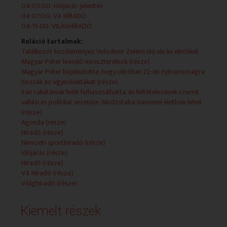
kapcsolások egészítenek ki.
04:05:00: Időjárás-jelentés
04:07:00: V4 HÍRADÓ
2026-04-29 19:00:00 Időjárás-jelentés
04:15:00: VILÁGHÍRADÓ
Reláció tartalmak:
Találkozót kezdeményez Volodimir Zelenszkij ukrán elnökkel
Magyar Péter leendő miniszterelnök (része)
2026-04-29 19:04:00 VILÁGHÍRADÓ
Magyar Péter bejelentette, hogy október 22-én nyilvánosságra
hozzák az ügynökaktákat (része)
Irán rakétáinak felét felhasználhatta, és feltételezések szerint
vallási és politikai vezetője, Modzstaba Hamenei életben lehet
2026-04-29 19:25:00 Időjárás-jelentés
(része)
Agenda (része)
Híradó (része)
Nemzeti sporthíradó (része)
2026-04-29 19:30:00 HÍRADÓ
Időjárás (része)
Híradó (része)
V4 Híradó (része)
Világhíradó (része)
2026-04-29 20:20:00 Nemzeti Sporthíradó
Kiemelt részek