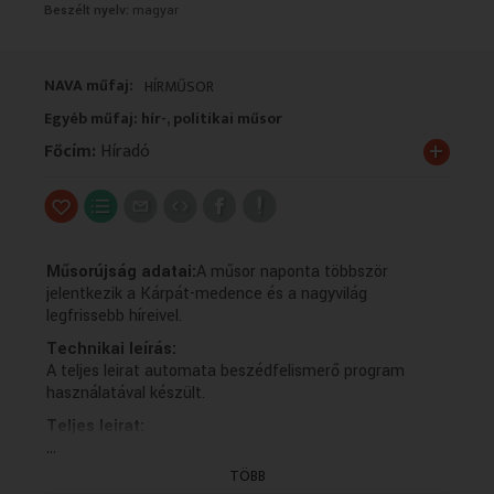
Beszélt nyelv:
magyar
VALLÁS
VALLÁS
NAVA műfaj:
HÍRMŰSOR
Egyéb műfaj: hír-, politikai műsor
+
Főcím:
Híradó
Műsorújság adatai:
A műsor naponta többször
jelentkezik a Kárpát-medence és a nagyvilág
legfrissebb híreivel.
Technikai leírás:
A teljes leirat automata beszédfelismerő program
használatával készült.
Teljes leirat:
...
Súlyos támadások érték Libanon t.
Irán nem tekinti érvényesnek a tűzszünetet.
TÖBB
A nagyhatalmak között sincs egyetértés arról,