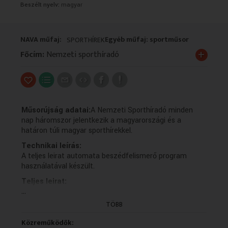
Beszélt nyelv:
magyar
VALLÁS
VALLÁS
NAVA műfaj:
Egyéb műfaj: sportműsor
SPORTHÍREK
+
Főcím:
Nemzeti sporthíradó
Műsorújság adatai:
A Nemzeti Sporthíradó minden
nap háromszor jelentkezik a magyarországi és a
határon túli magyar sporthírekkel.
Technikai leírás:
A teljes leirat automata beszédfelismerő program
használatával készült.
Teljes leirat:
...
Tisztelettel köszöntöm nézőinket, kezdődik a
Nemzeti Sporthíradó. Első témánk Labdarúgás.
TÖBB
Varga Barnabás távozása és Mariano Gomez érkezése
után is zajlik az élet a Ferencvárosnál,
Közreműködők: