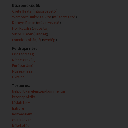
Közreműködők:
2025-11-29 17:45:00 Agenda
Csete Beáta
(
műsorvezető
)
Wambach-Bukosza Zita
(
műsorvezető
)
Hírek, aktualitások a kultúra, a tudomány és az oktatás
Környei Bence
(
műsorvezető
)
területéről minden nap az M5 műsorán!
Noll Katalin
(
tudósító
)
Siklósi Péter
(
vendég
)
2025-11-29 18:00:00 HÍRADÓ
Lomnici Zoltán, ifj.
(
vendég
)
Földrajzi név:
Oroszország
Németország
2025-11-29 18:25:00 Nemzeti Sporthíradó
Európai Unió
Nyíregyháza
Ukrajna
2025-11-29 18:35:00 Időjárás-jelentés
Tezaurus:
belpolitikai elemzés/kommentár
katonapolitika
távlati terv
2025-11-29 18:45:00 Ma este
háború
honvédelem
Élő műsorblokk, amelyet a stúdióból vagy más
csatlakozás
helyszínről politikai, gazdasági, kulturális szakmai
békekötés