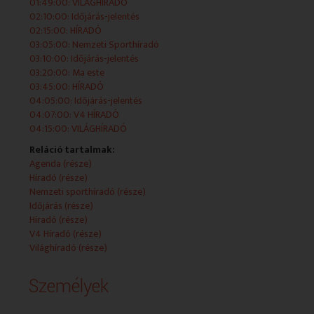
01:49:00: VILÁGHÍRADÓ
2025-11-29 20:25:00 Időjárás-jelentés
02:10:00: Időjárás-jelentés
02:15:00: HÍRADÓ
03:05:00: Nemzeti Sporthíradó
03:10:00: Időjárás-jelentés
2025-11-29 20:35:00 Ma este
03:20:00: Ma este
03:45:00: HÍRADÓ
Élő műsorblokk, amelyet a stúdióból vagy más
04:05:00: Időjárás-jelentés
helyszínről politikai, gazdasági, kulturális szakmai
04:07:00: V4 HÍRADÓ
beszélgetések mellett híradók, magazinok és egyéb élő
04:15:00: VILÁGHÍRADÓ
kapcsolások egészítenek ki.
Reláció tartalmak:
Agenda (része)
2025-11-29 21:00:00 HÍRADÓ
Híradó (része)
Nemzeti sporthíradó (része)
Időjárás (része)
Híradó (része)
2025-11-29 21:20:00 Időjárás-jelentés
V4 Híradó (része)
Világhíradó (része)
Személyek
2025-11-29 21:22:00 V4 HÍRADÓ
A V4 országok politikai, gazdasági, kulturális