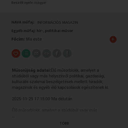
Beszélt nyelv:
magyar
VALLÁS
VALLÁS
NAVA műfaj:
INFORMÁCIÓS MAGAZIN
Egyéb műfaj: hír-, politikai műsor
+
Főcím:
Ma este
Műsorújság adatai:
Élő műsorblokk, amelyet a
stúdióból vagy más helyszínről politikai, gazdasági,
kulturális szakmai beszélgetések mellett híradók,
magazinok és egyéb élő kapcsolások egészítenek ki.
2025-11-29 17:15:00 Ma délután
Élő műsorblokk, amelyet a stúdióból vagy más
...
helyszínről politikai, gazdasági, kulturális szakmai
beszélgetések mellett híradók, magazinok és egyéb élő
TÖBB
kapcsolások egészítenek ki.