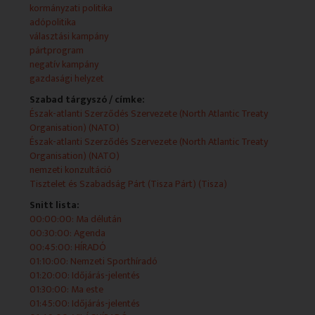
beszélgetések mellett híradók, magazinok és egyéb élő
kormányzati politika
kapcsolások egészítenek ki.
adópolitika
választási kampány
2025-11-29 19:00:00 Időjárás-jelentés
pártprogram
negatív kampány
gazdasági helyzet
Szabad tárgyszó / címke:
2025-11-29 19:04:00 VILÁGHÍRADÓ
Észak-atlanti Szerződés Szervezete (North Atlantic Treaty
Organisation) (NATO)
Észak-atlanti Szerződés Szervezete (North Atlantic Treaty
Organisation) (NATO)
2025-11-29 19:25:00 Időjárás-jelentés
nemzeti konzultáció
Tisztelet és Szabadság Párt (Tisza Párt) (Tisza)
Snitt lista:
2025-11-29 19:30:00 HÍRADÓ
00:00:00: Ma délután
00:30:00: Agenda
00:45:00: HÍRADÓ
01:10:00: Nemzeti Sporthíradó
2025-11-29 20:20:00 Nemzeti Sporthíradó
01:20:00: Időjárás-jelentés
01:30:00: Ma este
01:45:00: Időjárás-jelentés