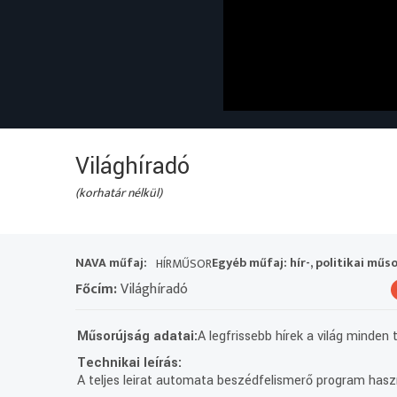
Világhíradó
(korhatár nélkül)
NAVA műfaj:
Egyéb műfaj: hír-, politikai műs
HÍRMŰSOR
Főcím:
Világhíradó
Műsorújság adatai:
A legfrissebb hírek a világ minden tá
Technikai leírás:
A teljes leirat automata beszédfelismerő program haszn