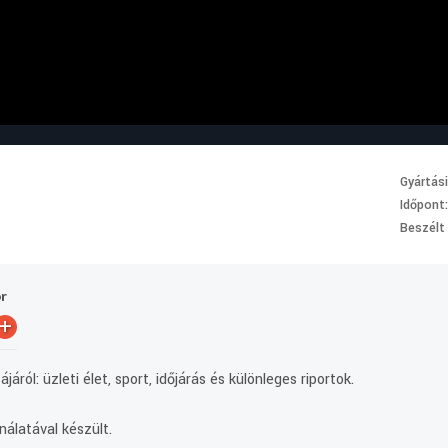
Gyártás
Időpont
Beszélt
or
+
járól: üzleti élet, sport, időjárás és különleges riportok.
álatával készült.