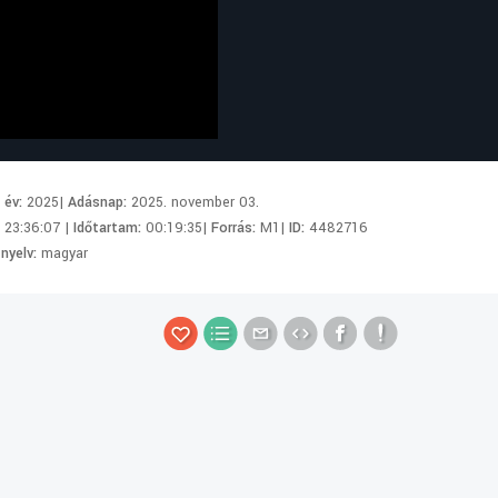
i év:
2025|
Adásnap:
2025. november 03.
:
23:36:07 |
Időtartam:
00:19:35|
Forrás:
M1|
ID:
4482716
 nyelv:
magyar