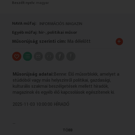
Beszélt nyelv:
magyar
VALLÁS
VALLÁS
NAVA műfaj:
INFORMÁCIÓS MAGAZIN
Egyéb műfaj: hír-, politikai műsor
+
Műsorújság szerinti cím:
Ma délelőtt
Műsorújság adatai:
Benne: Élő műsorblokk, amelyet a
stúdióból vagy más helyszínről politikai, gazdasági,
kulturális szakmai beszélgetések mellett híradók,
magazinok és egyéb élő kapcsolások egészítenek ki.
2025-11-03 10:00:00 HÍRADÓ
...
2025-11-03 10:10:00 Nemzeti Sporthíradó
TÖBB