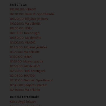
Snitt lista:
00:00:00: HÍRADÓ
2025-11-03 10:20:00 Időjárás-jelentés
00:10:00: Nemzeti Sporthíradó
00:20:00: Időjárás-jelentés
00:22:00: Ma délelőtt
00:30:00: HÍREK
2025-11-03 10:22:00 Ma délelőtt
00:33:00: Kék bolygó
00:50:00: Ma délelőtt
Élő műsorblokk, amelyet a stúdióból vagy más
01:00:00: HÍRADÓ
helyszínről politikai, gazdasági, kulturális szakmai
01:20:00: Időjárás-jelentés
beszélgetések mellett híradók, magazinok és egyéb élő
01:22:00: Ma délelőtt
kapcsolások egészítenek ki.
01:30:00: HÍREK
01:33:00: Magyar gazda
2025-11-03 10:30:00 HÍREK
01:50:00: Ma délelőtt
02:00:00: Déli harangszó
02:01:00: HÍRADÓ
02:35:00: Nemzeti Sporthíradó
2025-11-03 10:33:00 Kék bolygó
02:45:00: Időjárás-jelentés
02:50:00: Ma délután
Ökológiai sikertörténetek, a környezetvédelem,
Reláció tartalmak:
természetvédelem, fenntartható fejlődés kihívásai, az
Kék bolygó (része)
energiagazdálkodás aktuális kérdései állnak