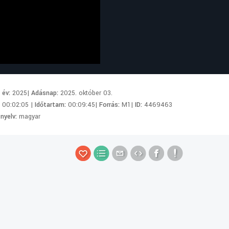
i év:
2025|
Adásnap:
2025. október 03.
:
00:02:05 |
Időtartam:
00:09:45|
Forrás:
M1|
ID:
4469463
 nyelv:
magyar