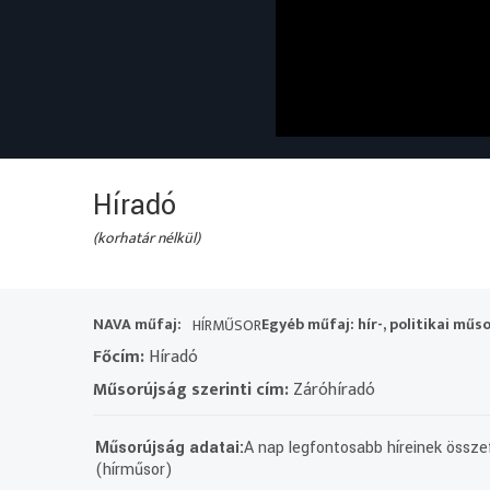
Híradó
(korhatár nélkül)
NAVA műfaj:
Egyéb műfaj: hír-, politikai műs
HÍRMŰSOR
Főcím:
Híradó
Műsorújság szerinti cím:
Záróhíradó
Műsorújság adatai:
A nap legfontosabb híreinek összef
(hírműsor)