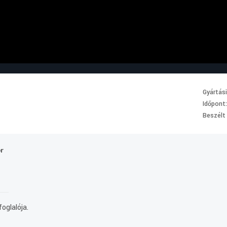
Gyártás
Időpont
Beszélt
or
oglalója.