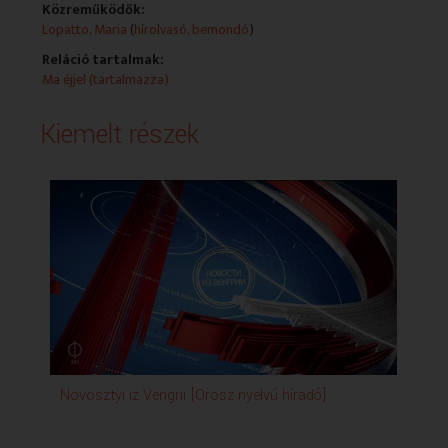
Közreműködők:
Lopatto, Maria
(
hírolvasó, bemondó
)
Reláció tartalmak:
Ma éjjel (tartalmazza)
Kiemelt részek
Novosztyi iz Vengrii [Orosz nyelvű híradó]