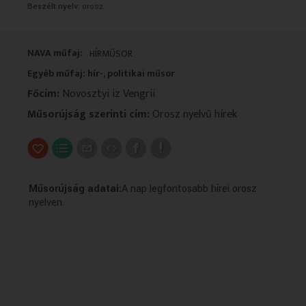
Beszélt nyelv:
orosz
VALLÁS
VALLÁS
NAVA műfaj:
HÍRMŰSOR
Egyéb műfaj: hír-, politikai műsor
Főcím:
Novosztyi iz Vengrii
Műsorújság szerinti cím:
Orosz nyelvű hírek
Műsorújság adatai:
A nap legfontosabb hírei orosz
nyelven.