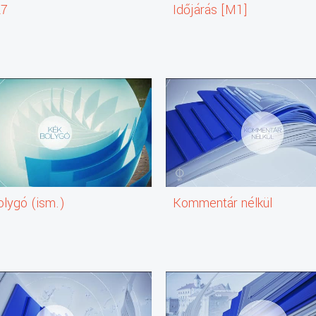
27
Időjárás [M1]
l politikai, gazdasági, kulturális szakmai beszélgetések mellett híra
olygó (ism.)
Kommentár nélkül
mutatjuk az összefüggéseket, hogy mi állhat az EU-s döntéshozatal 
okról, Lengyelországról, a migrációról vagy éppen gazdaságról. Ha 