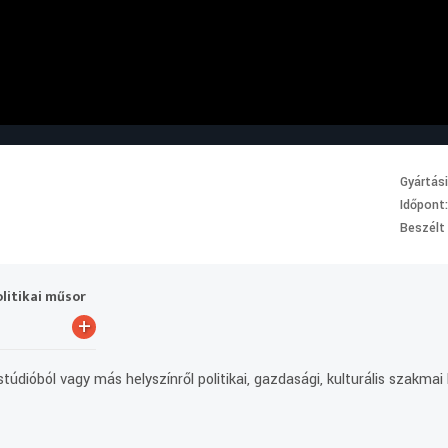
Gyártás
Időpont
Beszélt
olitikai műsor
+
túdióból vagy más helyszínről politikai, gazdasági, kulturális szakma