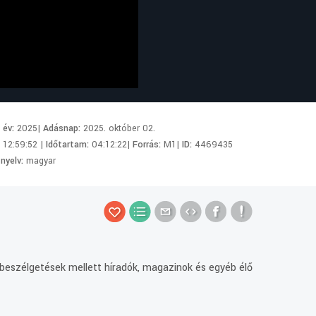
i év:
2025|
Adásnap:
2025. október 02.
:
12:59:52 |
Időtartam:
04:12:22|
Forrás:
M1|
ID:
4469435
 nyelv:
magyar
i beszélgetések mellett híradók, magazinok és egyéb élő