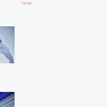
Hírek
dók, magazinok és egyéb élő kapcsolások egészítenek ki.
hátterében és azt is megtudhatják, hogy hogyan érinti
érdekli, hogy mi miért történik és megtudná, hogy mi