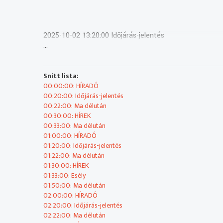
2025-10-02 13:20:00 Időjárás-jelentés
...
2025-10-02 13:22:00 Ma délután
Snitt lista:
00:00:00: HÍRADÓ
Élő műsorblokk, amelyet a stúdióból vagy más helyszínrő
00:20:00: Időjárás-jelentés
00:22:00: Ma délután
2025-10-02 13:30:00 HÍREK
00:30:00: HÍREK
00:33:00: Ma délután
01:00:00: HÍRADÓ
01:20:00: Időjárás-jelentés
2025-10-02 13:33:00 Ma délután
01:22:00: Ma délután
01:30:00: HÍREK
Élő műsorblokk, amelyet a stúdióból vagy más helyszínrő
01:33:00: Esély
01:50:00: Ma délután
2025-10-02 14:00:00 HÍRADÓ
02:00:00: HÍRADÓ
02:20:00: Időjárás-jelentés
02:22:00: Ma délután