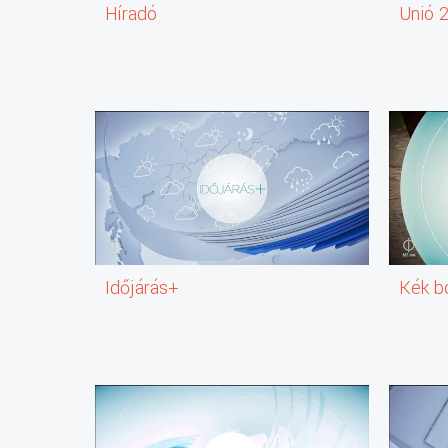
Híradó
Unió 
2025-10-02 15:20:00 Időjárás-jelentés
2025-10-02 15:22:00 Ma délután
Élő műsorblokk, amelyet a stúdióból vagy más helyszínrő
2025-10-02 15:30:00 HÍREK
Időjárás+
Kék b
2025-10-02 15:33:00 Unió27
Különféle problémák, közös megoldások. A műsorban be
mindez Magyarországot. Legyen szó a szomszédos ország
lesz a következő lépés, csatlakozzon hozzánk.
2025-10-02 15:50:00 Ma délután