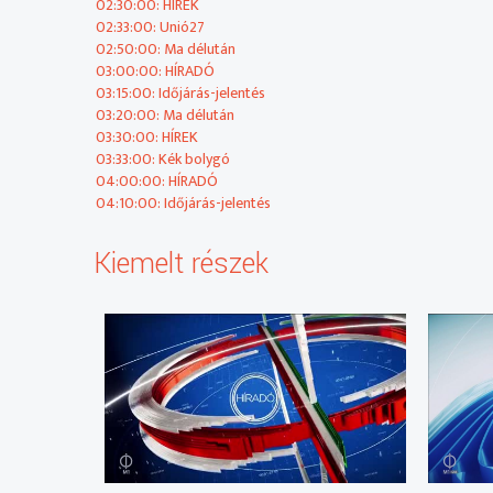
02:30:00: HÍREK
2025-10-02 14:20:00 Időjárás-jelentés
02:33:00: Unió27
02:50:00: Ma délután
03:00:00: HÍRADÓ
03:15:00: Időjárás-jelentés
2025-10-02 14:22:00 Ma délután
03:20:00: Ma délután
03:30:00: HÍREK
Élő műsorblokk, amelyet a stúdióból vagy más helyszínrő
03:33:00: Kék bolygó
04:00:00: HÍRADÓ
2025-10-02 14:30:00 HÍREK
04:10:00: Időjárás-jelentés
Kiemelt részek
2025-10-02 14:33:00 Esély
Ma Magyarországon legalább hatszázezer embernek tart
hogyan lehet sérültként is teljes életet élni.
2025-10-02 14:50:00 Ma délután
Élő műsorblokk, amelyet a stúdióból vagy más helyszínrő
2025-10-02 15:00:00 HÍRADÓ