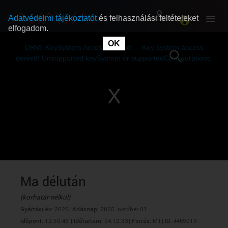
Adatvédelmi tájékoztatót
és felhasználási feltételeket
elfogadom.
This
is
OK
RÓLUNK
RÓLUNK
a
DRM: KeySystem Access Denied! -- Key system access
modal
window.
denied! Unsupported keySystem or supportedConfigurations.
SZABAD MŰSOROK
SZABAD MŰSOROK
MŰSORÚJSÁG
MŰSORÚJSÁG
GYŰJTEMÉNYEK
GYŰJTEMÉNYEK
SEGÍTHETÜNK?
SEGÍTHETÜNK?
Ma délután
(korhatár nélkül)
OKTATÁS
OKTATÁS
Gyártási év:
2025|
Adásnap:
2025. október 01.
Időpont:
12:59:43 |
Időtartam:
04:12:33|
Forrás:
M1|
ID:
4469019