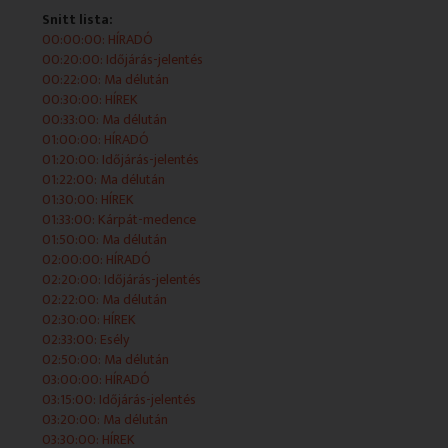
Snitt lista:
00:00:00: HÍRADÓ
2025-10-01 13:22:00 Ma délután
00:20:00: Időjárás-jelentés
00:22:00: Ma délután
Élő műsorblokk, amelyet a stúdióból vagy más
00:30:00: HÍREK
helyszínről politikai, gazdasági, kulturális szakmai
00:33:00: Ma délután
beszélgetések mellett híradók, magazinok és egyéb élő
01:00:00: HÍRADÓ
kapcsolások egészítenek ki.
01:20:00: Időjárás-jelentés
01:22:00: Ma délután
2025-10-01 13:30:00 HÍREK
01:30:00: HÍREK
01:33:00: Kárpát-medence
01:50:00: Ma délután
02:00:00: HÍRADÓ
2025-10-01 13:33:00 Ma délután
02:20:00: Időjárás-jelentés
02:22:00: Ma délután
Élő műsorblokk, amelyet a stúdióból vagy más
02:30:00: HÍREK
helyszínről politikai, gazdasági, kulturális szakmai
02:33:00: Esély
beszélgetések mellett híradók, magazinok és egyéb élő
02:50:00: Ma délután
kapcsolások egészítenek ki.
03:00:00: HÍRADÓ
03:15:00: Időjárás-jelentés
2025-10-01 14:00:00 HÍRADÓ
03:20:00: Ma délután
03:30:00: HÍREK