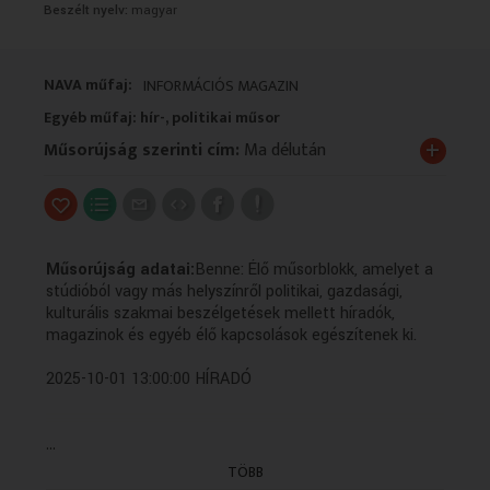
Beszélt nyelv:
magyar
VALLÁS
VALLÁS
NAVA műfaj:
INFORMÁCIÓS MAGAZIN
Egyéb műfaj: hír-, politikai műsor
+
Műsorújság szerinti cím:
Ma délután
Műsorújság adatai:
Benne: Élő műsorblokk, amelyet a
stúdióból vagy más helyszínről politikai, gazdasági,
kulturális szakmai beszélgetések mellett híradók,
magazinok és egyéb élő kapcsolások egészítenek ki.
2025-10-01 13:00:00 HÍRADÓ
...
2025-10-01 13:20:00 Időjárás-jelentés
TÖBB