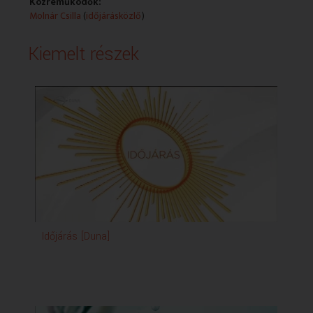
Közreműködők:
Molnár Csilla
(
időjárásközlő
)
Kiemelt részek
Időjárás [Duna]