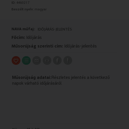
ID:
4460217
VALLÁS
VALLÁS
Beszélt nyelv:
magyar
NAVA műfaj:
IDŐJÁRÁS-JELENTÉS
Főcím:
Időjárás
Műsorújság szerinti cím:
Időjárás-jelentés
Műsorújság adatai:
Részletes jelentés a következő
napok várható időjárásáról.