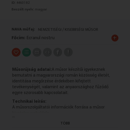
ID:
4460182
VALLÁS
VALLÁS
Beszélt nyelv:
magyar
NAVA műfaj:
NEMZETISÉGI / KISEBBSÉGI MŰSOR
+
Főcím:
Ecranul nostru
Műsorújság adatai:
A műsor készítői igyekeznek
bemutatni a magyarországi román közösség életét,
identitása megőrzése érdekében kifejtett
tevékenységét, valamint az anyaországhoz fűződő
egyre szorosabb kapcsolatait.
Technikai leírás:
A műsorszolgáltatói információk forrása a műsor
hivatalos weboldala.
...
Műsorszolgáltatói ismertető:
TÖBB
Az MTVA „Ecranul nostru” címmel 1982 óta készít