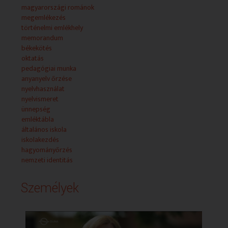
magyarországi románok
megemlékezés
történelmi emlékhely
memorandum
békekötés
oktatás
pedagógiai munka
anyanyelv őrzése
nyelvhasználat
nyelvismeret
ünnepség
emléktábla
általános iskola
iskolakezdés
hagyományőrzés
nemzeti identitás
Személyek