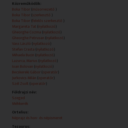
román nyelvű adásokat.
Közreműködők:
Boka Tibor
(
műsorvezető
)
A szerkesztőség a Magyar Televízió Szegedi Körzeti
Boka Tibor
(
szerkesztő
)
Stúdiójában működik, a heti 26 perces műsorokat pedig
Boka Tibor
(
felelős szerkesztő
)
a magyar közszolgálati televízió, földi és műholdas
Margareta Tat
(
nyilatkozó
)
csatornája sugározza. A műsor készítői igyekeznek
Gheorghe Cozma
(
nyilatkozó
)
bemutatni a magyarországi román közösség életét,
Gheorghe Petrusan
(
nyilatkozó
)
identitása megőrzése érdekében kifejtett
Vass László
(
nyilatkozó
)
tevékenységét, valamint az anyaországhoz fűződő
Stefan Crasta
(
nyilatkozó
)
egyre szorosabb kapcsolatait.
Mihaela Bucin
(
nyilatkozó
)
Lazurca, Marius
(
nyilatkozó
)
Ioan Bolovan
(
nyilatkozó
)
Becskereki Gábor
(
operatőr
)
Jurkovics Milán
(
operatőr
)
Szél Zsolt
(
operatőr
)
Földrajzi név:
Szeged
Méhkerék
Ortelius:
Néprajz és hon- és népismeret
Tezaurus: