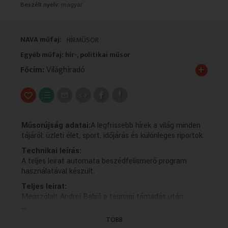
Beszélt nyelv:
magyar
VALLÁS
VALLÁS
NAVA műfaj:
HÍRMŰSOR
Egyéb műfaj: hír-, politikai műsor
+
Főcím:
Világhíradó
Műsorújság adatai:
A legfrissebb hírek a világ minden
tájáról: üzleti élet, sport, időjárás és különleges riportok.
Technikai leírás:
A teljes leirat automata beszédfelismerő program
használatával készült.
Teljes leirat:
Megszólalt Andrej Babiš a tegnapi támadás után.
...
A korábbi cseh kormányfő Szerinte a politikusok
elleni erőszak nem ismétlődhet meg.
TÖBB
Eltemették Izraelben azt a két túszt, akik földi