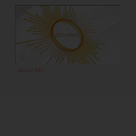
Időjárás [M1]