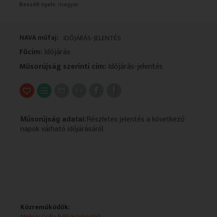
Beszélt nyelv:
magyar
VALLÁS
VALLÁS
NAVA műfaj:
IDŐJÁRÁS-JELENTÉS
Főcím:
Időjárás
Műsorújság szerinti cím:
Időjárás-jelentés
Műsorújság adatai:
Részletes jelentés a következő
napok várható időjárásáról.
Közreműködők:
Molnár Csilla
(
időjárásközlő
)