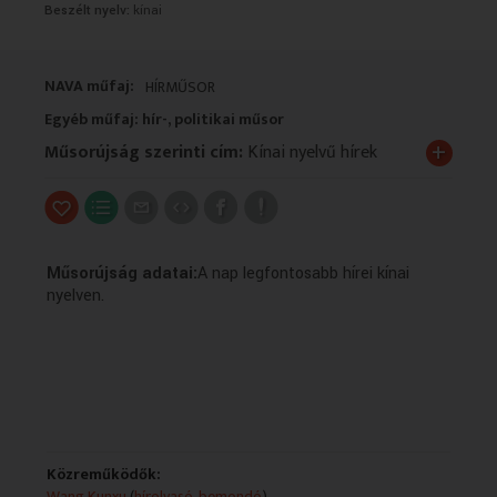
Beszélt nyelv:
kínai
VALLÁS
VALLÁS
NAVA műfaj:
HÍRMŰSOR
Egyéb műfaj: hír-, politikai műsor
+
Műsorújság szerinti cím:
Kínai nyelvű hírek
Műsorújság adatai:
A nap legfontosabb hírei kínai
nyelven.
Közreműködők:
Wang Kunxu
(
hírolvasó, bemondó
)