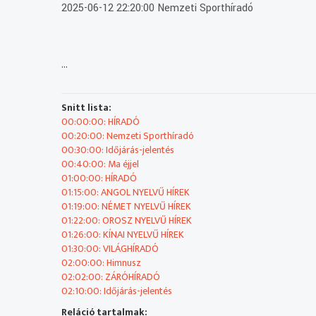
2025-06-12 22:20:00 Nemzeti Sporthíradó
...
2025-06-12 22:30:00 Időjárás-jelentés
Snitt lista:
2025-06-12 22:40:00 Ma éjjel
00:00:00: HÍRADÓ
00:20:00: Nemzeti Sporthíradó
Élő műsorblokk, amelyet a stúdióból vagy más helyszínrő
00:30:00: Időjárás-jelentés
00:40:00: Ma éjjel
2025-06-12 23:00:00 HÍRADÓ
01:00:00: HÍRADÓ
01:15:00: ANGOL NYELVŰ HÍREK
01:19:00: NÉMET NYELVŰ HÍREK
01:22:00: OROSZ NYELVŰ HÍREK
2025-06-12 23:15:00 ANGOL NYELVŰ HÍREK
01:26:00: KÍNAI NYELVŰ HÍREK
01:30:00: VILÁGHÍRADÓ
02:00:00: Himnusz
02:02:00: ZÁRÓHÍRADÓ
2025-06-12 23:19:00 NÉMET NYELVŰ HÍREK
02:10:00: Időjárás-jelentés
Reláció tartalmak: