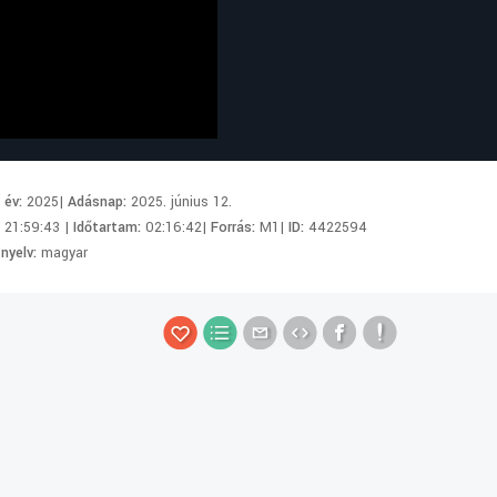
i év:
2025|
Adásnap:
2025. június 12.
:
21:59:43 |
Időtartam:
02:16:42|
Forrás:
M1|
ID:
4422594
 nyelv:
magyar