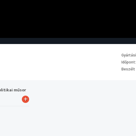
Gyártás
Időpont
Beszélt
olitikai műsor
+