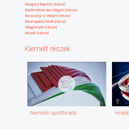
Hungary Reports (része)
Nachrichten aus Ungarn (része)
2025-06-12 23:22:00 OROSZ NYELVŰ HÍREK
Novosztyi iz Vengrii (része)
Kínai nyelvű hírek (része)
Világhíradó (része)
Híradó (része)
2025-06-12 23:26:00 KÍNAI NYELVŰ HÍREK
Kiemelt részek
2025-06-12 23:30:00 VILÁGHÍRADÓ
2025-06-13 00:00:00 Himnusz
2025-06-13 00:02:00 ZÁRÓHÍRADÓ
Nemzeti sporthíradó
Hírad
2025-06-13 00:10:00 Időjárás-jelentés