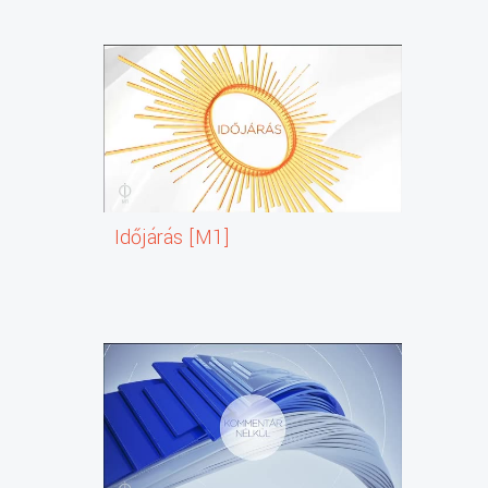
Fő leírás:
Benne: Híradó, sporthírek, időjárás-jelentés, Külhon ma 
Időjárás [M1]