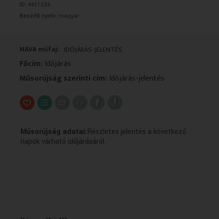
ID:
4421226
VALLÁS
VALLÁS
Beszélt nyelv:
magyar
NAVA műfaj:
IDŐJÁRÁS-JELENTÉS
Főcím:
Időjárás
Műsorújság szerinti cím:
Időjárás-jelentés
Műsorújság adatai:
Részletes jelentés a következő
napok várható időjárásáról.