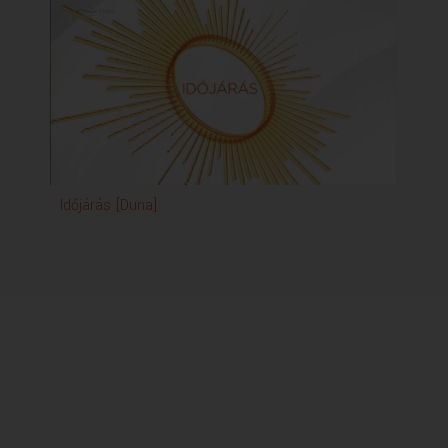
Időjárás [Duna]