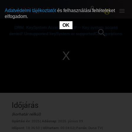
Adatvédelmi tájékoztatót
és felhasználási feltételeket
elfogadom.
This
is
OK
RÓLUNK
RÓLUNK
a
DRM: KeySystem Access Denied! -- Key system access
modal
window.
denied! Unsupported keySystem or supportedConfigurations.
SZABAD MŰSOROK
SZABAD MŰSOROK
MŰSORÚJSÁG
MŰSORÚJSÁG
GYŰJTEMÉNYEK
GYŰJTEMÉNYEK
SEGÍTHETÜNK?
SEGÍTHETÜNK?
Időjárás
(korhatár nélkül)
OKTATÁS
OKTATÁS
Gyártási év:
2025|
Adásnap:
2025. június 09.
Időpont:
18:36:50 |
Időtartam:
00:04:02|
Forrás:
Duna TV|