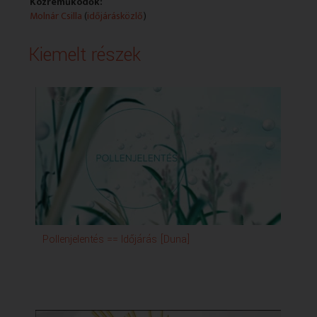
Közreműködők:
Molnár Csilla
(
időjárásközlő
)
Kiemelt részek
Pollenjelentés == Időjárás [Duna]