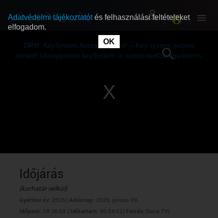
Adatvédelmi tájékoztatót
és felhasználási feltételeket
elfogadom.
This
is
OK
RÓLUNK
RÓLUNK
a
DRM: KeySystem Access Denied! -- Key system access
modal
window.
denied! Unsupported keySystem or supportedConfigurations.
SZABAD MŰSOROK
SZABAD MŰSOROK
MŰSORÚJSÁG
MŰSORÚJSÁG
GYŰJTEMÉNYEK
GYŰJTEMÉNYEK
SEGÍTHETÜNK?
SEGÍTHETÜNK?
Időjárás
(korhatár nélkül)
OKTATÁS
OKTATÁS
Gyártási év:
2025|
Adásnap:
2025. június 09.
Időpont:
18:36:50 |
Időtartam:
00:04:02|
Forrás:
Duna TV|