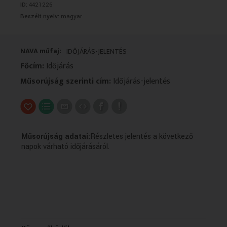
ID:
4421226
VALLÁS
VALLÁS
Beszélt nyelv:
magyar
NAVA műfaj:
IDŐJÁRÁS-JELENTÉS
Főcím:
Időjárás
Műsorújság szerinti cím:
Időjárás-jelentés
Műsorújság adatai:
Részletes jelentés a következő
napok várható időjárásáról.