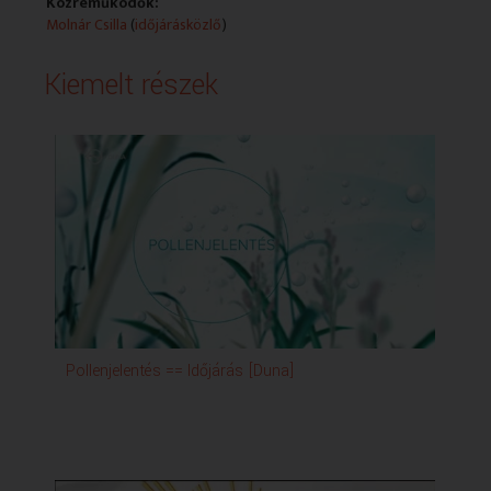
Közreműködők:
Molnár Csilla
(
időjárásközlő
)
Kiemelt részek
Pollenjelentés == Időjárás [Duna]