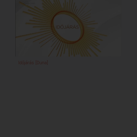
Időjárás [Duna]