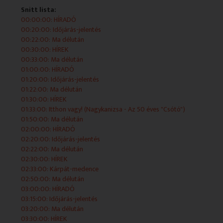
Snitt lista:
00:00:00: HÍRADÓ
2025-05-05 13:22:00 Ma délután
00:20:00: Időjárás-jelentés
00:22:00: Ma délután
Élő műsorblokk, amelyet a stúdióból vagy más
00:30:00: HÍREK
helyszínről politikai, gazdasági, kulturális szakmai
00:33:00: Ma délután
beszélgetések mellett híradók, magazinok és egyéb élő
01:00:00: HÍRADÓ
kapcsolások egészítenek ki.
01:20:00: Időjárás-jelentés
01:22:00: Ma délután
2025-05-05 13:30:00 HÍREK
01:30:00: HÍREK
01:33:00: Itthon vagy! (Nagykanizsa - Az 50 éves "Csótó")
01:50:00: Ma délután
02:00:00: HÍRADÓ
2025-05-05 13:33:00 Ma délután
02:20:00: Időjárás-jelentés
02:22:00: Ma délután
Élő műsorblokk, amelyet a stúdióból vagy más
02:30:00: HÍREK
helyszínről politikai, gazdasági, kulturális szakmai
02:33:00: Kárpát-medence
beszélgetések mellett híradók, magazinok és egyéb élő
02:50:00: Ma délután
kapcsolások egészítenek ki.
03:00:00: HÍRADÓ
03:15:00: Időjárás-jelentés
2025-05-05 14:00:00 HÍRADÓ
03:20:00: Ma délután
03:30:00: HÍREK