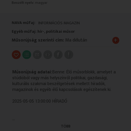
Beszélt nyelv:
magyar
VALLÁS
VALLÁS
NAVA műfaj:
INFORMÁCIÓS MAGAZIN
Egyéb műfaj: hír-, politikai műsor
+
Műsorújság szerinti cím:
Ma délután
Műsorújság adatai:
Benne: Élő műsorblokk, amelyet a
stúdióból vagy más helyszínről politikai, gazdasági,
kulturális szakmai beszélgetések mellett híradók,
magazinok és egyéb élő kapcsolások egészítenek ki.
2025-05-05 13:00:00 HÍRADÓ
...
2025-05-05 13:20:00 Időjárás-jelentés
TÖBB