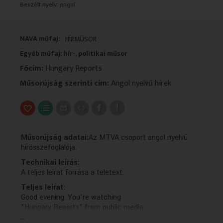
Beszélt nyelv:
angol
VALLÁS
VALLÁS
NAVA műfaj:
HÍRMŰSOR
Egyéb műfaj: hír-, politikai műsor
Főcím:
Hungary Reports
Műsorújság szerinti cím:
Angol nyelvű hírek
Műsorújság adatai:
Az MTVA csoport angol nyelvű
hírösszefoglalója.
Technikai leírás:
A teljes leirat forrása a teletext.
Teljes leirat:
Good evening. You're watching
"Hungary Reports" from public media
...
M-One. I'm Orsolya Pflum.